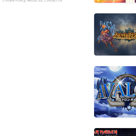
Cookie Policy
,
About us
,
Contact Us