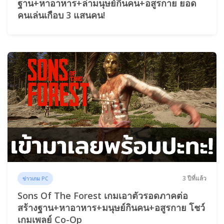
ฐาน+หาอาหาร+ล่ามนุษย์กินคน+อสูรกาย ยอด
คนเล่นเกือบ 3 แสนคน!
3 ปีที่แล้ว
ข่าวเกม PC
Sons Of The Forest เกมเอาตัวรอดภาคต่อ
สร้างฐาน+หาอาหาร+มนุษย์กินคน+อสูรกาย โชว์
เกมเพลย์ Co-Op