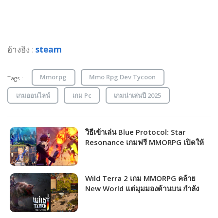
อ้างอิง :
steam
Mmorpg
Mmo Rpg Dev Tycoon
Tags :
เกมออนไลน์
เกม Pc
เกมน่าเล่นปี 2025
วิธีเข้าเล่น Blue Protocol: Star
Resonance เกมฟรี MMORPG เปิดให้
ชาวไทยเล่นได้แล้ว!!!
Wild Terra 2 เกม MMORPG คล้าย
New World แต่มุมมองด้านบน กำลัง
แจกฟรีให้รับไปเล่นได้ถาวร!!!