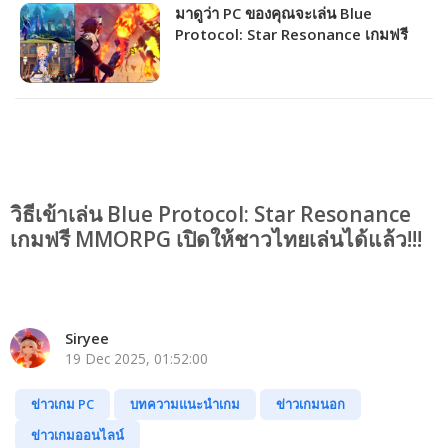
มาดูว่า PC ของคุณจะเล่น Blue
Protocol: Star Resonance เกมฟรี
MMORPG เปิดให้เล่นไม่กี่วันนี้ได้ภาพ
ระดับไหน!!!
วิธีเข้าเล่น Blue Protocol: Star Resonance
เกมฟรี MMORPG เปิดให้ชาวไทยเล่นได้แล้ว!!!
Siryee
19 Dec 2025, 01:52:00
ข่าวเกม PC
บทความแนะนำเกม
ข่าวเกมนอก
ข่าวเกมออนไลน์