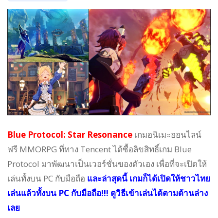
Blue Protocol: Star Resonance
เกมอนิเมะออนไลน์
ฟรี MMORPG ที่ทาง Tencent ได้ซื้อลิขสิทธิ์เกม Blue
Protocol มาพัฒนาเป็นเวอร์ชั่นของตัวเอง เพื่อที่จะเปิดให้
เล่นทั้งบน PC กับมือถือ
และล่าสุดนี้ เกมก็ได้เปิดให้ชาวไทย
เล่นแล้วทั้งบน PC กับมือถือ!!! ดูวิธีเข้าเล่นได้ตามด้านล่าง
เลย