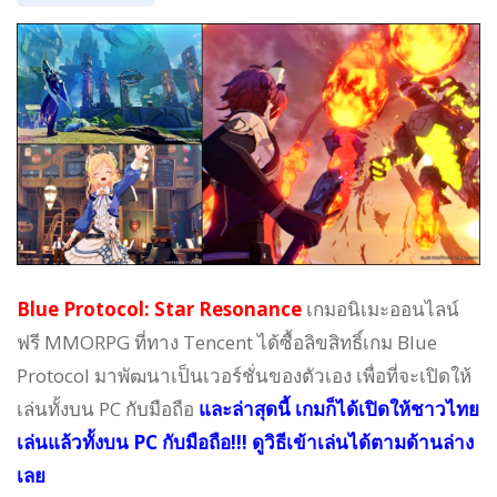
Blue Protocol: Star Resonance
เกมอนิเมะออนไลน์
ฟรี MMORPG ที่ทาง Tencent ได้ซื้อลิขสิทธิ์เกม Blue
Protocol มาพัฒนาเป็นเวอร์ชั่นของตัวเอง เพื่อที่จะเปิดให้
เล่นทั้งบน PC กับมือถือ
และล่าสุดนี้ เกมก็ได้เปิดให้ชาวไทย
เล่นแล้วทั้งบน PC กับมือถือ!!! ดูวิธีเข้าเล่นได้ตามด้านล่าง
เลย