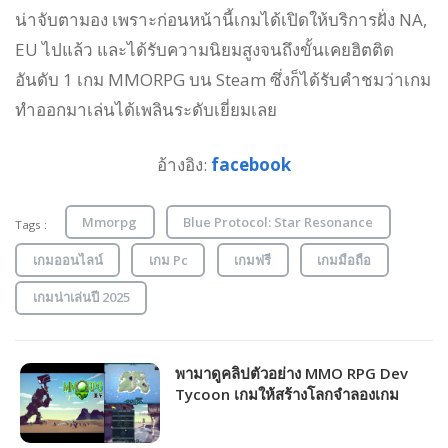
น่าจับตามอง เพราะก่อนหน้านี้เกมได้เปิดให้บริการฝั่ง NA,
EU ไปแล้ว และได้รับความนิยมสูงจนถึงขั้นเคยฮิตติด
อันดับ 1 เกม MMORPG บน Steam ซึ่งก็ได้รับคำชมว่าเกม
ทำออกมาเล่นได้เพลินระดับเยี่ยมเลย
อ้างอิง:
facebook
Mmorpg
Blue Protocol: Star Resonance
Tags :
เกมออนไลน์
เกม Pc
เกมฟรี
เกมมือถือ
เกมน่าเล่นปี 2025
พามาดูคลิปตัวอย่าง MMO RPG Dev
Tycoon เกมให้สร้างโลกจำลองเกม
MMORPG ตามฝันของคุณ!!!