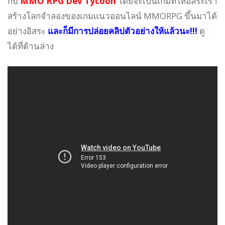
กับ
MMO RPG Dev Tycoon
โดยจะเป็นเกมที่ให้อิสระเรา
สร้างโลกจำลองของเกมแนวออนไลน์ MMORPG ขึ้นมาได้
อย่างอิสระ
และก็มีการปล่อยคลิปตัวอย่างให้แล้วนะ!!!
ดู
ได้ที่ด้านล่าง