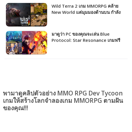
Wild Terra 2 เกม MMORPG คล้าย
New World แต่มุมมองด้านบน กำลัง
แจกฟรีให้รับไปเล่นได้ถาวร!!!
มาดูว่า PC ของคุณจะเล่น Blue
Protocol: Star Resonance เกมฟรี
MMORPG เปิดให้เล่นไม่กี่วันนี้ได้ภาพ
ระดับไหน!!!
พามาดูคลิปตัวอย่าง MMO RPG Dev Tycoon
เกมให้สร้างโลกจำลองเกม MMORPG ตามฝัน
ของคุณ!!!