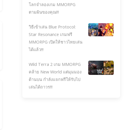
โลกจำลองเกม MMORPG
ตามฝันของคุณ!!!
วิธีเข้าเล่น Blue Protocol:
Star Resonance เกมฟรี
MMORPG เปิดให้ชาวไทยเล่น
ได้แล้ว!!!
Wild Terra 2 เกม MMORPG
คล้าย New World แต่มุมมอง
ด้านบน กำลังแจกฟรีให้รับไป
เล่นได้ถาวร!!!