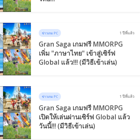
1 ปีที่แล้ว
ข่าวเกม PC
Gran Saga เกมฟรี MMORPG
เพิ่ม "ภาษาไทย" เข้าสู่เซิร์ฟ
Global แล้ว!!! (มีวิธีเข้าเล่น)
1 ปีที่แล้ว
ข่าวเกม PC
Gran Saga เกมฟรี MMORPG
เปิดให้เล่นผ่านเซิร์ฟ Global แล้ว
วันนี้!!! (มีวิธีเข้าเล่น)