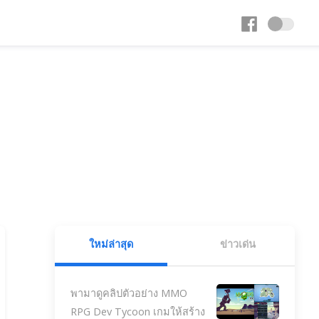
ใหม่ล่าสุด
ข่าวเด่น
พามาดูคลิปตัวอย่าง MMO
RPG Dev Tycoon เกมให้สร้าง