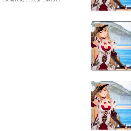
Cookie Policy
,
About us
,
Contact Us