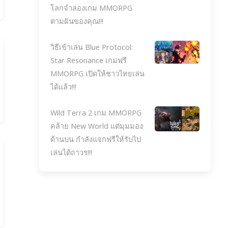
โลกจำลองเกม MMORPG
ตามฝันของคุณ!!!
วิธีเข้าเล่น Blue Protocol:
Star Resonance เกมฟรี
MMORPG เปิดให้ชาวไทยเล่น
ได้แล้ว!!!
Wild Terra 2 เกม MMORPG
คล้าย New World แต่มุมมอง
ด้านบน กำลังแจกฟรีให้รับไป
เล่นได้ถาวร!!!