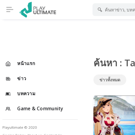
ค้นหา : T
หน้าแรก
ข่าว
ข่าวทั้งหมด
บทความ
Game & Community
Playultimate © 2020