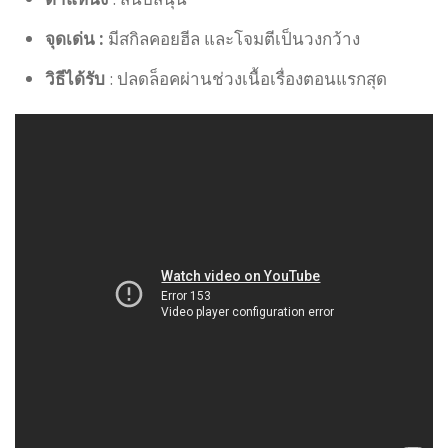
จุดเด่น :
มีสกิลคอยฮีล และโจมตีเป็นวงกว้าง
วิธีได้รับ
: ปลดล็อคผ่านช่วงเนื้อเรื่องตอนแรกสุด