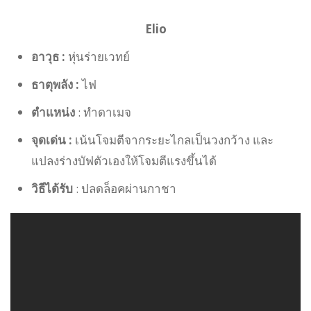
Elio
อาวุธ :
หุ่นร่ายเวทย์
ธาตุพลัง :
ไฟ
ตำแหน่ง
: ทำดาเมจ
จุดเด่น :
เน้นโจมตีจากระยะไกลเป็นวงกว้าง และ
แปลงร่างบัฟตัวเองให้โจมตีแรงขึ้นได้
วิธีได้รับ
: ปลดล็อคผ่านกาชา