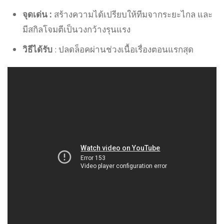
จุดเด่น :
สร้างความได้เปรียบให้ทีมจากระยะไกล และ
มีสกิลโจมตีเป็นวงกว้างรุนแรง
วิธีได้รับ
: ปลดล็อคผ่านช่วงเนื้อเรื่องตอนแรกสุด