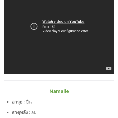
Namalie
อาวุธ :
ปืน
ธาตุพลัง :
ลม