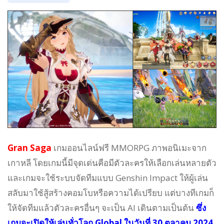
Gran Saga
เกมออนไลน์ฟรี MMORPG ภาพอนิเมะจาก
เกาหลี โดยเกมนี้มีจุดเด่นคือมีตัวละครให้เลือกเล่นหลายตัว
และเกมจะใช้ระบบจัดทีมแบบ Genshin Impact ให้ผู้เล่น
สลับมาใช้สู้สร้างคอมโบหรือความได้เปรียบ แต่บางทีเกมก็
ให้จัดทีมแล้วตัวละครอื่นๆ จะเป็น AI เดินตามเป็นต้น
ซึ่ง
เกมจะเปิดให้เล่นทั่วโลก Global ในวันที่ 30 ตุลาคม 2024