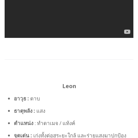
Leon
อาวุธ :
ดาบ
ธาตุพลัง :
แสง
ตำแหน่ง
: ทำดาเมจ / แท้งค์
จุดเด่น :
เก่งทั้งต่อสูระยะใกล้ และร่ายแสงมาปกป้อง