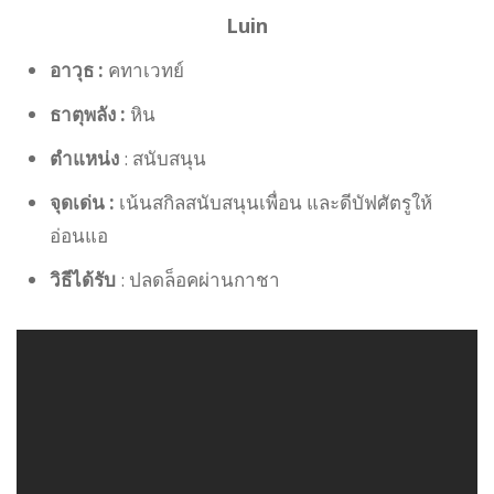
Luin
อาวุธ :
คทาเวทย์
ธาตุพลัง :
หิน
ตำแหน่ง
: สนับสนุน
จุดเด่น :
เน้นสกิลสนับสนุนเพื่อน และดีบัฟศัตรูให้
อ่อนแอ
วิธีได้รับ
: ปลดล็อคผ่านกาชา