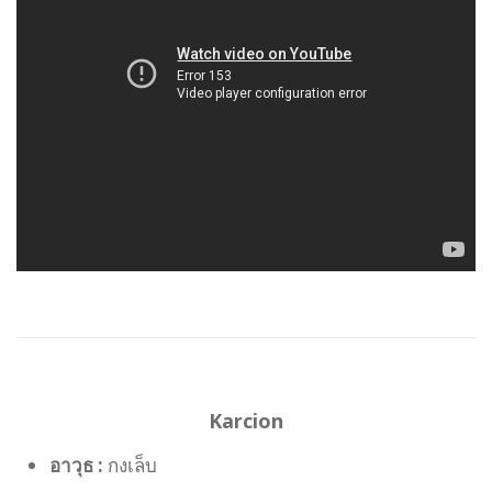
Karcion
อาวุธ :
กงเล็บ