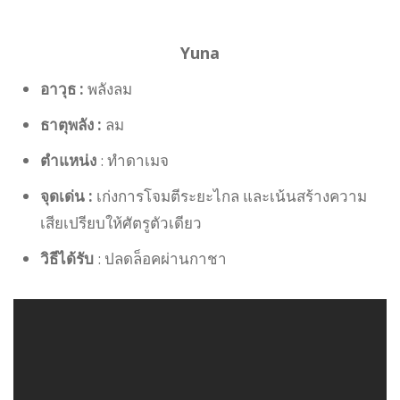
Yuna
อาวุธ :
พลังลม
ธาตุพลัง :
ลม
ตำแหน่ง
: ทำดาเมจ
จุดเด่น :
เก่งการโจมตีระยะไกล และเน้นสร้างความ
เสียเปรียบให้ศัตรูตัวเดียว
วิธีได้รับ
: ปลดล็อคผ่านกาชา