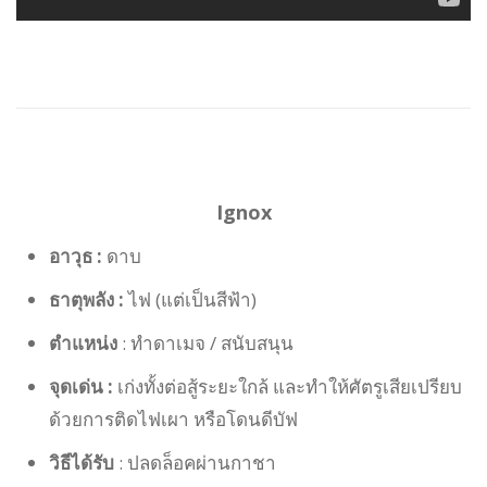
Ignox
อาวุธ :
ดาบ
ธาตุพลัง :
ไฟ (แต่เป็นสีฟ้า)
ตำแหน่ง
: ทำดาเมจ / สนับสนุน
จุดเด่น :
เก่งทั้งต่อสู้ระยะใกล้ และทำให้ศัตรูเสียเปรียบ
ด้วยการติดไฟเผา หรือโดนดีบัฟ
วิธีได้รับ
: ปลดล็อคผ่านกาชา