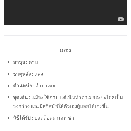
Orta
อาวุธ :
ดาบ
ธาตุพลัง :
แสง
ตำแหน่ง
: ทำดาเมจ
จุดเด่น :
แม้จะใช้ดาบ แต่เน้นทำดาเมจระยะไกลเป็น
วงกว้าง และมีสกิลบัฟให้ตัวเองสู้บอสได้เก่งขึ้น
วิธีได้รับ
: ปลดล็อคผ่านกาชา