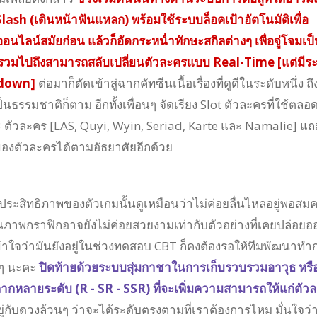
lash (เดินหน้าฟันแหลก) พร้อมใช้ระบบล็อคเป้าอัตโนมัติเพื่อ
นไลน์สมัยก่อน แล้วก็อัดกระหน่ำทักษะสกิลต่างๆ เพื่อจู่โจมเป
อ รวมไปถึงสามารถสลับเปลี่ยนตัวละครแบบ Real-Time [แต่มีร
-down]
ต่อมาก็ตัดเข้าสู่ฉากคัทซีนเนื้อเรื่องที่ดูดีในระดับหนึ่ง ถึ
็นธรรมชาติก็ตาม อีกทั้งเพื่อนๆ จัดเรียง Slot ตัวละครที่ใช้ตลอ
3 ตัวละคร [LAS, Quyi, Wyin, Seriad, Karte และ Namalie] แถ
ของตัวละครได้ตามอัธยาศัยอีกด้วย
ระสิทธิภาพของตัวเกมนั้นดูเหมือนว่าไม่ค่อยลื่นไหลอยู่พอสม
ภาพกราฟิกอาจยังไม่ค่อยสวยงามเท่ากับตัวอย่างที่เคยปล่อยอ
งเข้าใจว่ามันยังอยู่ในช่วงทดสอบ CBT ก็คงต้องรอให้ทีมพัฒนาทำ
อยๆ นะคะ
ปิดท้ายด้วยระบบสุ่มกาชาในการเก็บรวบรวมอาวุธ หรื
หลายระดับ (R - SR - SSR) ที่จะเพิ่มความสามารถให้แก่ตัว
้นอยู่กับดวงล้วนๆ ว่าจะได้ระดับตรงตามที่เราต้องการไหม มั่นใจว่