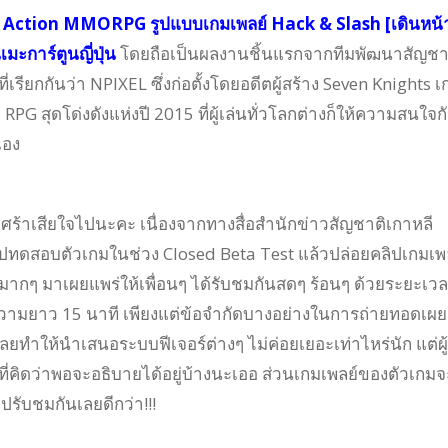
 Action MMORPG รูปแบบเกมเพลย์ Hack & Slash [เดินหน้
มะการ์ตูนญี่ปุ่น
โดยถือเป็นผลงานชิ้นแรกจากทีมพัฒนาสัญชา
เรียกกันว่า NPIXEL ซึ่งก่อตั้งโดยอดีตผู้สร้าง Seven Knights เ
RPG สุดโด่งดังแห่งปี 2015 ที่ผู้เล่นทั่วโลกต่างก็ให้ความสนใจก
เอง
องเศร้าเสียใจไปนะคะ เนื่องจากทางสื่อสำนักข่าวสัญชาติเกาหลี
ไปทดสอบตัวเกมในช่วง Closed Beta Test แล้วปล่อยคลิปเกมเพ
มากๆ มาเผยแพร่ให้เพื่อนๆ ได้รับชมกันสดๆ ร้อนๆ ด้วยระยะเว
ีความยาว 15 นาที เพียงแต่ข้อจำกัดบางอย่างในการถ่ายทอดเผย
ลยทำให้นำเสนอระบบฟีเจอร์ต่างๆ ไม่ค่อยเยอะเท่าไหร่นัก แต่ผู้
ดที่คิดว่าพอจะอธิบายได้อยู่บ้างนะเออ ส่วนเกมเพลย์ของตัวเกมจ
าไปรับชมกันเลยดีกว่า!!!