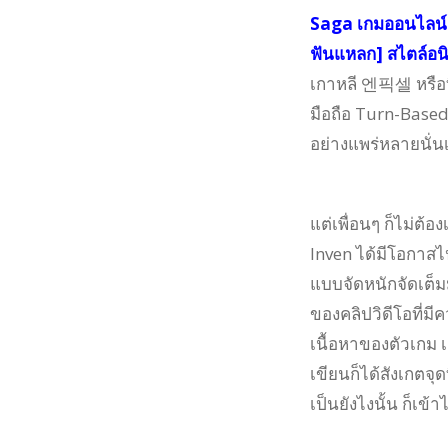
Saga เกมออนไลน์
ฟันแหลก] สไตล์อนิเ
เกาหลี 엔픽셀 หรือที่
มือถือ Turn-Based 
อย่างแพร่หลายนั่น
แต่เพื่อนๆ ก็ไม่ต้
Inven ได้มีโอกาส
แบบจัดหนักจัดเต็ม
ของคลิปวิดีโอที่ม
เนื้อหาของตัวเกม เ
เขียนก็ได้สังเกตจุ
เป็นยังไงนั้น ก็เข้