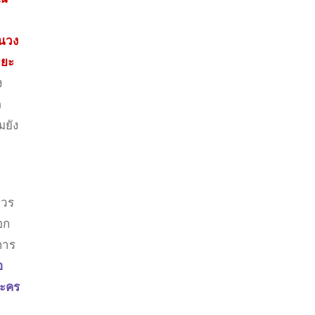
็นวง
ะยะ
ง
ด
มยัง
ควร
อก
การ
อ
ละคร
า