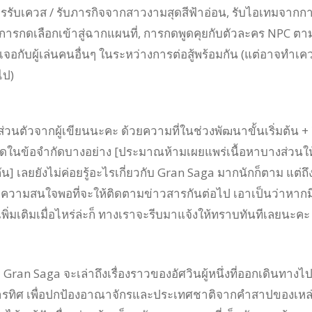
นการรับเควส / รับภารกิจจากสาวงามสุดสีฟ้าอ่อน, รับไอเทมจากก
, การกดเลือกเข้าสู่ฉากแผนที่, การกดพูดคุยกับตัวละคร NPC ตา
จอกับผู้เล่นคนอื่นๆ ในระหว่างการต่อสู้พร้อมกัน (แต่อาจทำเคว
ไป)
ส่วนตัวจากผู้เขียนนะคะ ด้วยความที่ในช่วงพัฒนาขั้นเริ่มต้น + ส
ดในข้อจำกัดบางอย่าง [ประมาณห้ามเผยแพร่เนื้อหาบางส่วนให
กัน] เลยยังไม่ค่อยรู้อะไรเกี่ยวกับ Gran Saga มากนักก็ตาม แต่ถึ
งมีความสนใจพอที่จะให้ติดตามข่าวสารกันต่อไป เอาเป็นว่าหากม
ิ่มเติมเมื่อไหร่ล่ะก็ ทางเราจะรีบมาแจ้งให้ทราบทันทีเลยนะคะ
ม Gran Saga จะเล่าถึงเรื่องราวของอัศวินผู้หนึ่งที่ออกเดินทางไ
สารทิศ เพื่อปกป้องอาณาจักรและประเทศชาติจากคำสาปของเหล