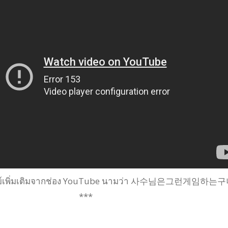
ลย์เพิ่มเติมจากช่อง YouTube นามว่า 사수님은그런게임하는
***