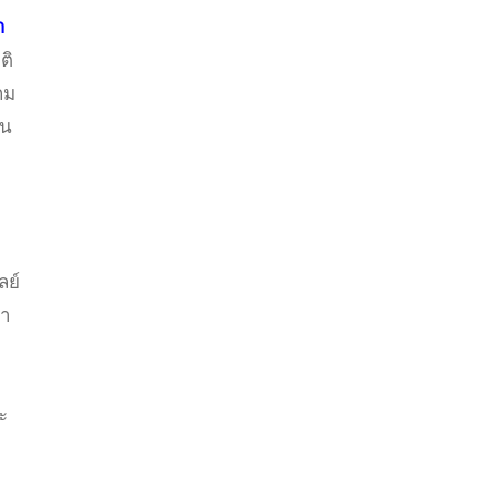
า
ติ
กม
ัน
ลย์
ลา
ะ