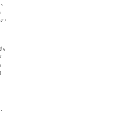
าร
ม
ส /
ื่อ
้
ง
ี
ป
่า