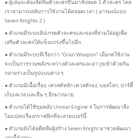
● ผู้เล่นจะต้องจัดทีมตัวละครขึ้นมาทั้งหมด 3 ตัวละคร โดย
เราสามารถสลับการใช้งานได้ตลอดเวลา ( อารมณ์แบบ
Seven Knights 2 )
● ตัวเกมมีระบบอัปเกรดตัวละครและของที่สวมใส่อยู่เพื่อ
เสริมตัวละครให้แข็งแกร่งขึ้นไปอีก
● ตัวเกมมีระบบที่เรียกว่า “Gran Weapon” เมื่อกดใช้งาน
จะเป็นการรวมพลังระหว่างตัวละครและอาวุธเข้าด้วยกัน
กลายร่างเป็นรูปแบบต่าง ๆ
● ตัวเกมมีเนื้อเรื่อง, เควสต์หลัก เควสต์รอง, บอสโลก, ปาร์ตี้
เก็บเลเวล และอื่น ๆ อีกมากมาย
● ตัวเกมได้ใช้ขุมพลัง Unreal Engine 4 ในการพัฒนาจึง
ไม่แปลกเรื่องกราฟฟิกที่จะสวยเบอร์นี้
● ตัวเกมยังได้อดีตทีมผู้สร้าง Seven Knight มาช่วยพัฒนา
เกมนี้ด้วยนะ