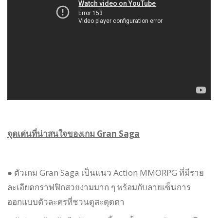
จุดเด่นที่น่าสนใจของเกม Gran Saga
● ตัวเกม Gran Saga เป็นแนว Action MMORPG ที่มีราย
ละเอียดกราฟฟิกสวยงามมาก ๆ พร้อมกับลายเซ็นการ
ออกแบบตัวละครที่ชวนดูสะดุดตา