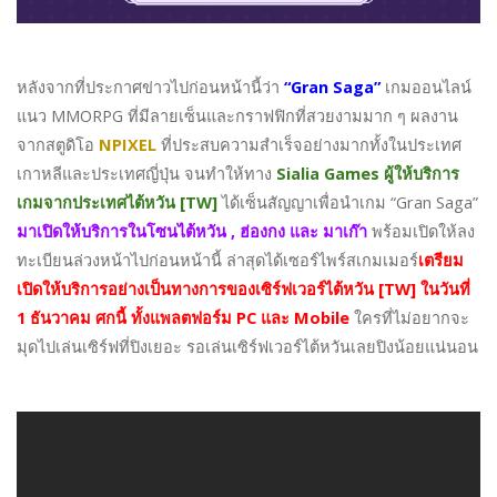
หลังจากที่ประกาศข่าวไปก่อนหน้านี้ว่า
“Gran Saga”
เกมออนไลน์
แนว MMORPG ที่มีลายเซ็นและกราฟฟิกที่สวยงามมาก ๆ ผลงาน
จากสตูดิโอ
NPIXEL
ที่ประสบความสำเร็จอย่างมากทั้งในประเทศ
เกาหลีและประเทศญี่ปุ่น จนทำให้ทาง
Sialia Games ผู้ให้บริการ
เกมจากประเทศไต้หวัน [TW]
ได้เซ็นสัญญาเพื่อนำเกม “Gran Saga”
มาเปิดให้บริการในโซนไต้หวัน , ฮ่องกง และ มาเก๊า
พร้อมเปิดให้ลง
ทะเบียนล่วงหน้าไปก่อนหน้านี้ ล่าสุดได้เซอร์ไพร์สเกมเมอร์
เตรียม
เปิดให้บริการอย่างเป็นทางการของเซิร์ฟเวอร์ไต้หวัน [TW] ในวันที่
1 ธันวาคม ศกนี้ ทั้งแพลตฟอร์ม PC และ Mobile
ใครที่ไม่อยากจะ
มุดไปเล่นเซิร์ฟที่ปิงเยอะ รอเล่นเซิร์ฟเวอร์ไต้หวันเลยปิงน้อยแน่นอน