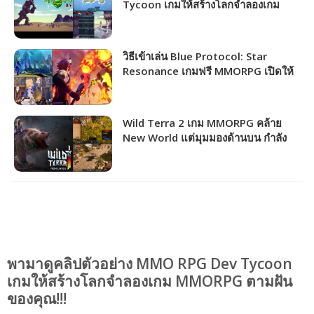
Tycoon เกมให้สร้างโลกจำลองเกม
MMORPG ตามฝันของคุณ!!!
วิธีเข้าเล่น Blue Protocol: Star
Resonance เกมฟรี MMORPG เปิดให้
ชาวไทยเล่นได้แล้ว!!!
Wild Terra 2 เกม MMORPG คล้าย
New World แต่มุมมองด้านบน กำลัง
แจกฟรีให้รับไปเล่นได้ถาวร!!!
พามาดูคลิปตัวอย่าง MMO RPG Dev Tycoon
เกมให้สร้างโลกจำลองเกม MMORPG ตามฝัน
ของคุณ!!!