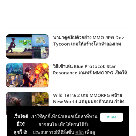
พามาดูคลิปตัวอย่าง MMO RPG Dev
Tycoon เกมให้สร้างโลกจำลองเกม
MMORPG ตามฝันของคุณ!!!
วิธีเข้าเล่น Blue Protocol: Star
Resonance เกมฟรี MMORPG เปิดให้
ชาวไทยเล่นได้แล้ว!!!
Wild Terra 2 เกม MMORPG คล้าย
New World แต่มุมมองด้านบน กำลัง
แจกฟรีให้รับไปเล่นได้ถาวร!!!
เว็บไซต์
เราใช้คุกกี้เพื่อนำเสนอเนื้อหาที่ท่าน
ตกลง
นี้ใช้
อาจสนใจ เพื่อให้ท่านได้รับ
คุกกี้ 🍪
ประสบการณ์ที่ดียิ่งขึ้น
คลิก
เพื่อดู