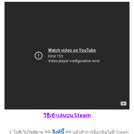
วิธีเข้าเล่นบน Steam
>> ลิงค์นี้ <<
ไปที่เว็บไซต์ตาม
แล้วทำการล็อกอินไอดี Steam