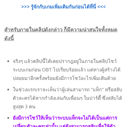
>>> รู้จักกับเกมเพิ่มเติมกันก่อนได้ที่นี่ <<<
สำหรับภายในคลิปดังกล่าว ก็มีความน่าสนใจทั้งหมด
ดังนี้
จริงๆ แล้วคลิปนี้ได้เคยปรากฎอยู่ในภายในคลิปโชว์
ระบบเกมก่อน OBT ไปเรียบร้อยแล้ว แต่ทางผู้สร้างได้
ปล่อยมาอีกครั้งพร้อมยังมีการโชว์อะไรเพิ่มเติมด้วย
ในช่วงแรกเราจะเห็นว่าผู้เล่นสามารถ "แท็ก" หรือสลับ
ตัวละครได้หากกำลังเล่นกับเพื่อนๆ ในปาร์ตี้ ซึ่งสลับได้
สูงสุด 3 คน
ยังมีการโชว์ให้เห็นว่าระบบแท็กจะไม่ได้เป็นแค่การ
เปลี่ยนตัวละครเท่านั้น แต่ยังสามารถสลับเพื่อให้ตัว