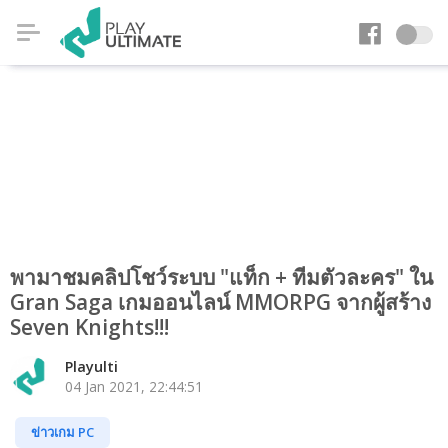
พามาชมคลิปโชว์ระบบ "แท็ก + ทีมตัวละคร" ใน
Gran Saga เกมออนไลน์ MMORPG จากผู้สร้าง
Seven Knights!!!
Playulti
04 Jan 2021, 22:44:51
ข่าวเกม PC