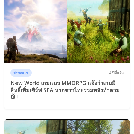
4 ปีที่แล้ว
ข่าวเกม PC
New World เกมแนว MMORPG แจ้งว่าเกมมี
สิทธิ์เพิ่มเซิร์ฟ SEA หากชาวไทยรวมพลังทำตาม
นี้!!!