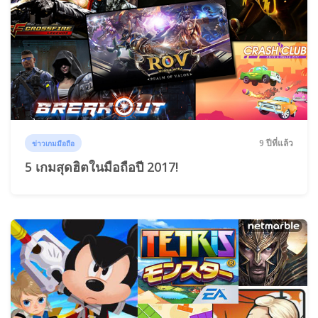
9 ปีที่แล้ว
ข่าวเกมมือถือ
5 เกมสุดฮิตในมือถือปี 2017!