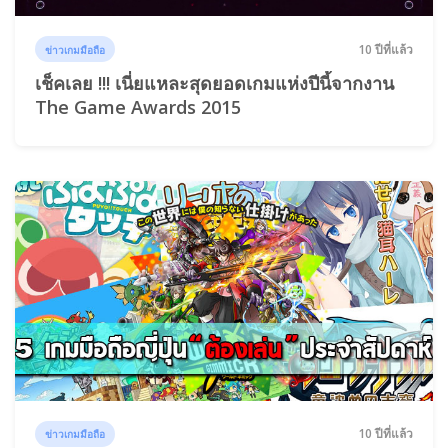
10 ปีที่แล้ว
ข่าวเกมมือถือ
เช็คเลย !!! เนี่ยแหละสุดยอดเกมแห่งปีนี้จากงาน
The Game Awards 2015
10 ปีที่แล้ว
ข่าวเกมมือถือ