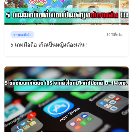
10 ปีที่แล้ว
ข่าวเกมมือถือ
5 เกมมือถือ เกิดเป็นหญิงต้องเล่น!!