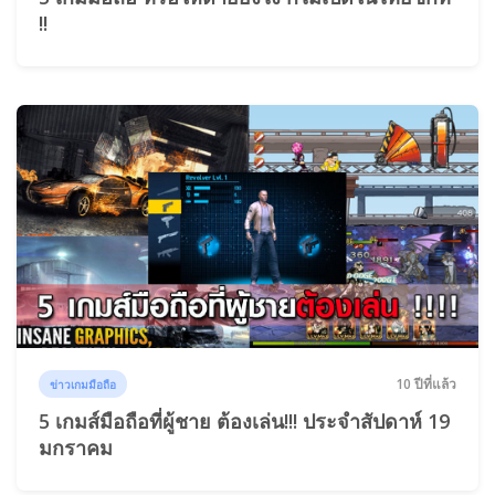
!!
10 ปีที่แล้ว
ข่าวเกมมือถือ
5 เกมส์มือถือที่ผู้ชาย ต้องเล่น!!! ประจำสัปดาห์ 19
มกราคม