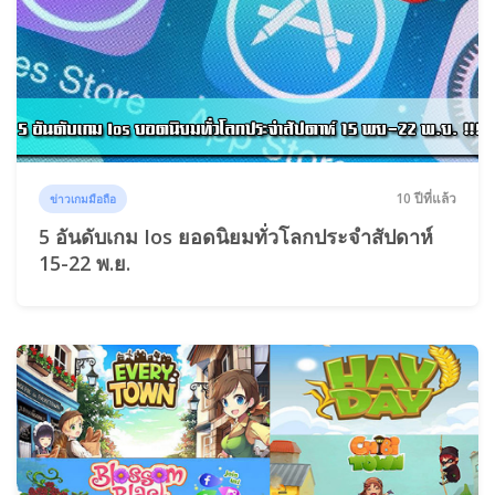
10 ปีที่แล้ว
ข่าวเกมมือถือ
5 อันดับเกม Ios ยอดนิยมทั่วโลกประจำสัปดาห์
15-22 พ.ย.