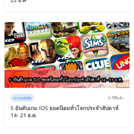
23 ธ.ค
10 ปีที่แล้ว
ข่าวเกมมือถือ
5 อันดับเกม IOS ยอดนิยมทั่วโลกประจำสัปดาห์
14- 21 ธ.ค.