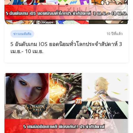
10 ปีที่แล้ว
ข่าวเกมมือถือ
5 อันดับเกม IOS ยอดนิยมทั่วโลกประจำสัปดาห์ 3
เม.ย.- 10 เม.ย.