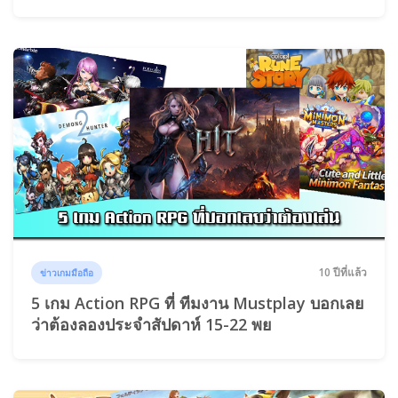
10 ปีที่แล้ว
ข่าวเกมมือถือ
5 เกม Action RPG ที่ ทีมงาน Mustplay บอกเลย
ว่าต้องลองประจำสัปดาห์ 15-22 พย