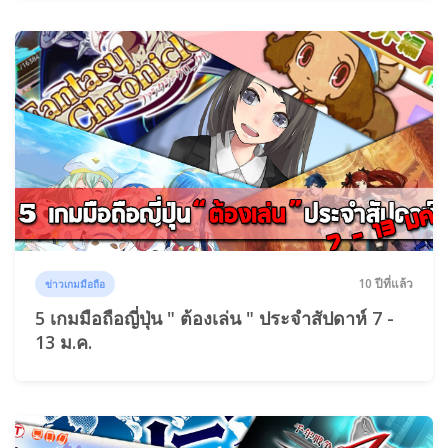
10 ปีที่แล้ว
ข่าวเกมมือถือ
5 เกมมือถือญี่ปุ่น " ต้องเล่น " ประจำสัปดาห์ 7 -
13 ม.ค.