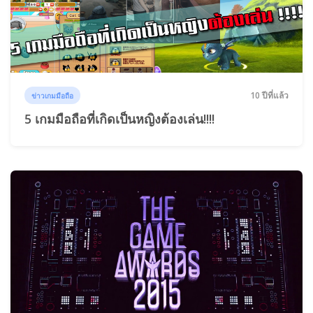
10 ปีที่แล้ว
ข่าวเกมมือถือ
5 เกมมือถือที่เกิดเป็นหญิงต้องเล่น!!!!