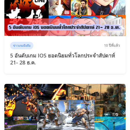
10 ปีที่แล้ว
ข่าวเกมมือถือ
5 อันดับเกม IOS ยอดนิยมทั่วโลกประจำสัปดาห์
21- 28 ธ.ค.