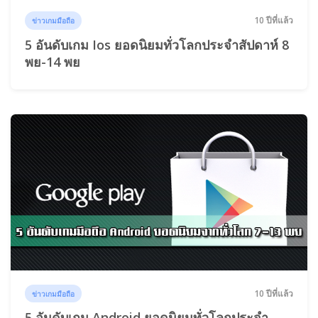
10 ปีที่แล้ว
ข่าวเกมมือถือ
5 อันดับเกม Ios ยอดนิยมทั่วโลกประจำสัปดาห์ 8
พย-14 พย
10 ปีที่แล้ว
ข่าวเกมมือถือ
5 อันดับเกม Android ยอดนิยมทั่วโลกประจำ