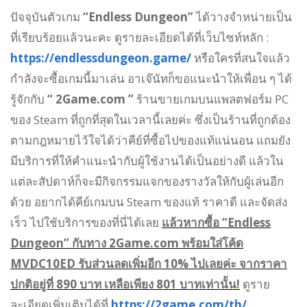
ปัจจุบันตัวเกม
“Endless Dungeon”
ได้วางจำหน่ายเป็น
ที่เรียบร้อยแล้วนะคะ ดูรายละเอียดได้ที่เว็บไซท์หลัก :
https://endlessdungeon.game/
หรือใครที่สนใจแล้ว
กำลังจะซื้อเกมนี้มาเล่น อาเจ๊นัทก็ขอแนะนำให้เพื่อน ๆ ได้
รู้จักกับ
“ 2Game.com ”
ร้านขายเกมบนแพลตฟอร์ม PC
ของ Steam ที่ถูกที่สุดในเวลานี้เลยค่ะ ซึ่งเป็นร้านที่ถูกต้อง
ตามกฎหมายไว้ใจได้ว่าคีย์ที่ซื้อไปของแท้แน่นอน แถมยัง
มีบริการที่ให้คำแนะนำกับผู้ใช้งานได้เป็นอย่างดี แล้วใน
แต่ละสัปดาห์ก็จะมีกิจกรรมแจกของรางวัลให้กับผู้เล่นอีก
ด้วย อยากได้คีย์เกมบน Steam ของแท้ ราคาดี และจัดส่ง
เร็ว ไปใช้บริการของที่นี่ได้เลย
แล้วหากซื้อ “Endless
Dungeon” กับทาง 2Game.com พร้อมใส่โค้ด
MVDC10ED รับส่วนลดเพิ่มอีก 10% ไปเลยค่ะ จากราคา
ปกติอยู่ที่ 890 บาท เหลือเพียง 801 บาทเท่านั้น!
ดูราย
ละเอียดเพิ่มเติมได้ที่
https://2game.com/th/