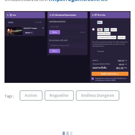
Action
Roguelite
Endless Dungeon
Tags :