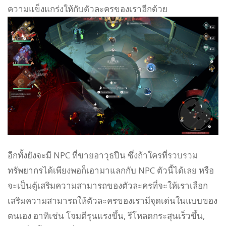
ความแข็งแกร่งให้กับตัวละครของเราอีกด้วย
อีกทั้งยังจะมี NPC ที่ขายอาวุธปืน ซึ่งถ้าใครที่รวบรวม
ทรัพยากรได้เพียงพอก็เอามาแลกกับ NPC ตัวนี้ได้เลย หรือ
จะเป็นตู้เสริมความสามารถของตัวละครที่จะให้เราเลือก
เสริมความสามารถให้ตัวละครของเรามีจุดเด่นในแบบของ
ตนเอง อาทิเช่น โจมตีรุนแรงขึ้น, รีโหลดกระสุนเร็วขึ้น,