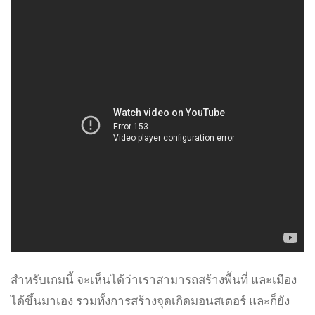
สำหรับเกมนี้ จะเห็นได้ว่าเราสามารถสร้างพื้นที่ และเมือง
ได้ขึ้นมาเอง รวมทั้งการสร้างจุดเกิดมอนสเตอร์ และก็ยัง