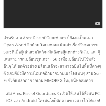
สำหรับเกม Ares: Rise of Guardians ก็ยังจะเป็นแนว
Open World อีกด้วย โดยเกมจะเน้นเล่าเรื่องถึงชุดเกราะ
Suit ที่เมื่อผู้เล่นสวมใส่ก็จะมีพลังต่อสู้แตกต่างกันไป และผู้
เล่นสามารถเปลี่ยนชุดเกราะ Suit เพื่อเปลี่ยนไปใช้พลัง
อื่นๆ ได้ ยกตัวอย่างเปลี่ยนแล้วจะสามารถบินไปพื้นที่ต่างๆ
ซึ่งเกมก็ยังมีความไฮเทคอีกมากมายเอาใจแฟนๆ สาย Sci-
Fi ซึ่งก็แปลกตาจากเกม MMORPG ในยุคนี้พอสมควร
เกม Ares: Rise of Guardians จะเปิดให้เล่นได้ทั้งบน PC,
iOS และ Android ใครสนใจก็ติดตามข่าวสารไว้ได้เลย!