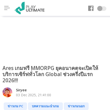
Ares เกมฟรี MMORPG ยุคอนาคตจะเปิดให้
บริการเซิร์ฟทั่วโลก Global ช่วงครึ่งปีแรก
2026!!!
Siryee
03 Dec 2025, 21:41:00
ข่าวเกม PC
บทความแนะนำเกม
ข่าวเกมนอก