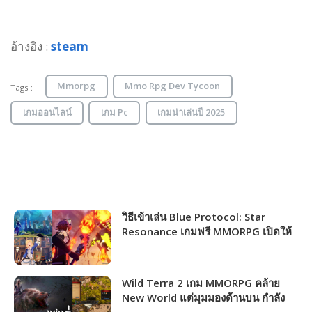
อ้างอิง :
steam
Mmorpg
Mmo Rpg Dev Tycoon
Tags :
เกมออนไลน์
เกม Pc
เกมน่าเล่นปี 2025
วิธีเข้าเล่น Blue Protocol: Star
Resonance เกมฟรี MMORPG เปิดให้
ชาวไทยเล่นได้แล้ว!!!
Wild Terra 2 เกม MMORPG คล้าย
New World แต่มุมมองด้านบน กำลัง
แจกฟรีให้รับไปเล่นได้ถาวร!!!