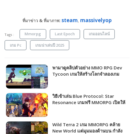
steam
massivelyop
ที่มาข่าว & ที่มาภาพ:
,
Mmorpg
Last Epoch
เกมออนไลน์
Tags :
เกม Pc
เกมน่าเล่นปี 2025
พามาดูคลิปตัวอย่าง MMO RPG Dev
Tycoon เกมให้สร้างโลกจำลองเกม
MMORPG ตามฝันของคุณ!!!
วิธีเข้าเล่น Blue Protocol: Star
Resonance เกมฟรี MMORPG เปิดให้
ชาวไทยเล่นได้แล้ว!!!
Wild Terra 2 เกม MMORPG คล้าย
New World แต่มุมมองด้านบน กำลัง