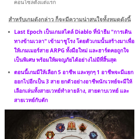
คอนโซลตั้งแต่แรก
สำหรับเกมดังกล่าว ก็จะมีความน่าสนใจทั้งหมดดังนี้
Last Epoch เป็นเกมสไตล์ Diablo ที่นำธีม "การเดิน
ทางข้ามเวลา" เข้ามาชูโรง โดยตัวเกมนั้นสร้างมาเพื่อ
ให้เกมเมอร์สาย ARPG ทั้งมือใหม่ และฮาร์ดคอถูกใจ
เป็นพิเศษ พร้อมให้ผจญภัยได้อย่างไม่มีที่สิ้นสุด
ตอนนี้เกมมีให้เลือก 5 อาชีพ และทุกๆ 1 อาชีพจะมีแยก
ออกไปอีกเป็น 3 สาย ยกตัวอย่างอาชีพนักเวทย์จะมีให้
เลือกเล่นทั้งสายเวทย์ทำลายล้าง, สายดาบเวทย์ และ
สายเวทย์กับดัก