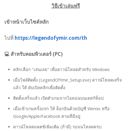
วิธีเข้าเล่นฟรี
เข้าหน้าเว็บไซต์หลัก
ไปที่
https://legendofymir.com/th
💻 สำหรับคอมพิวเตอร์ (PC)
คลิกเลือก "เล่นเลย" เพื่อดาวน์โหลดสำหรับ Windows
เมื่อไฟล์ติดตั้ง (LegendOfYmir_Setup.exe) ดาวน์โหลดเสร็จ
แล้ว ให้ ดับเบิลคลิกเพื่อติดตั้ง
ติดตั้งเสร็จแล้ว เปิดตัวเกมจากไอคอนบนเดสก์ท็อป
เมื่อเข้าเกมครั้งแรก ให้ ล็อกอินด้วยบัญชี Wemix หรือ
Google/Apple/Facebook ตามที่มีอยู่
ดาวน์โหลดแพตช์เพิ่มเติม (ถ้ามี) รอจนโหลดครบ