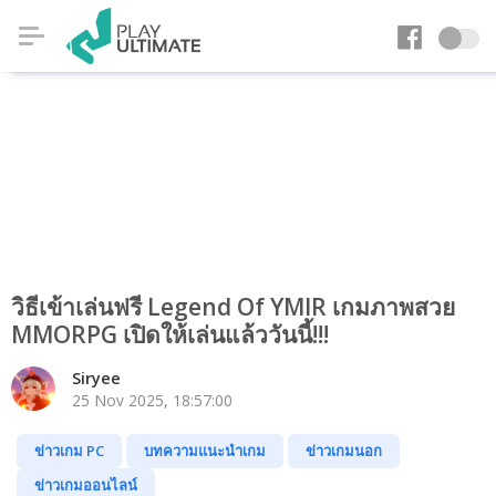
วิธีเข้าเล่นฟรี Legend Of YMIR เกมภาพสวย
MMORPG เปิดให้เล่นแล้ววันนี้!!!
Siryee
25 Nov 2025, 18:57:00
ข่าวเกม PC
บทความแนะนำเกม
ข่าวเกมนอก
ข่าวเกมออนไลน์