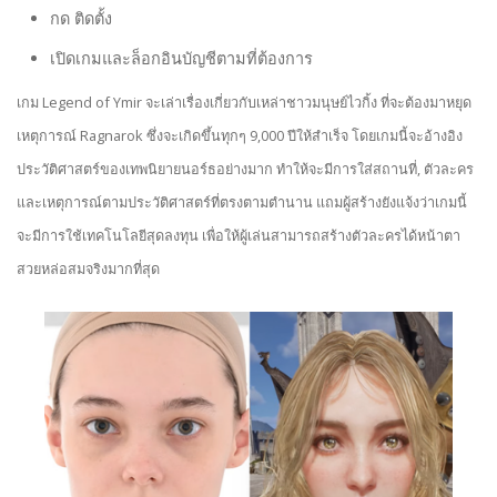
กด ติดตั้ง
เปิดเกมและล็อกอินบัญชีตามที่ต้องการ
เกม Legend of Ymir จะเล่าเรื่องเกี่ยวกับเหล่าชาวมนุษย์ไวกิ้ง ที่จะต้องมาหยุด
เหตุการณ์ Ragnarok ซึ่งจะเกิดขึ้นทุกๆ 9,000 ปีให้สำเร็จ โดยเกมนี้จะอ้างอิง
ประวัติศาสตร์ของเทพนิยายนอร์ธอย่างมาก ทำให้จะมีการใส่สถานที่, ตัวละคร
และเหตุการณ์ตามประวัติศาสตร์ที่ตรงตามตำนาน แถมผู้สร้างยังแจ้งว่าเกมนี้
จะมีการใช้เทคโนโลยีสุดลงทุน เพื่อให้ผู้เล่นสามารถสร้างตัวละครได้หน้าตา
สวยหล่อสมจริงมากที่สุด