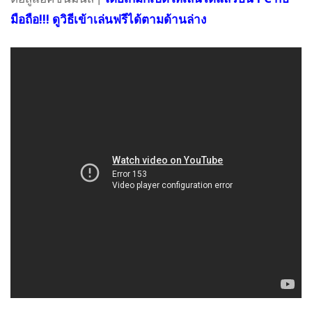
มือถือ!!! ดูวิธีเข้าเล่นฟรีได้ตามด้านล่าง