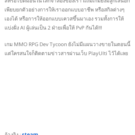
สหรือไปตีมอนในโลกจำลองของเรา แถมเกมยังมีลูกเล่นอีก
เพียบยกตัวอย่างการให้เราออกแบบอาชีพ หรือสกิลต่างๆ
เองได้ หรือการให้ออกแบบเควสขึ้นมาเอง รวมทั้งการให้
แบ่งฝั่ง AI ผู้เล่นเป็น 2 ฝ่ายเพื่อให้ PvP กันได้!!!
เกม MMO RPG Dev Tycoon ยังไม่มีแผนวางขายในตอนนี้
แต่ใครสนใจก็ติดตามข่าวสารผ่านเว็บ PlayUlti ไว้ได้เลย
อ้างอิง :
steam