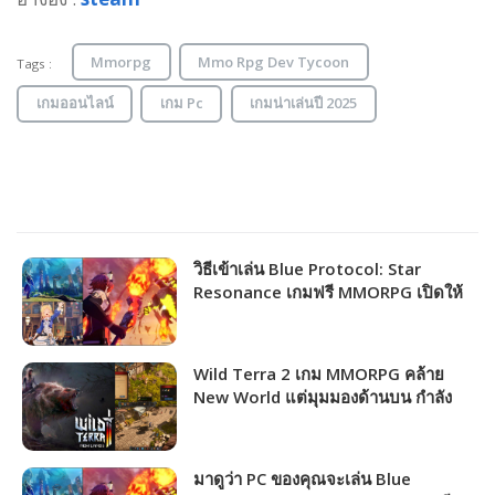
Mmorpg
Mmo Rpg Dev Tycoon
Tags :
เกมออนไลน์
เกม Pc
เกมน่าเล่นปี 2025
วิธีเข้าเล่น Blue Protocol: Star
Resonance เกมฟรี MMORPG เปิดให้
ชาวไทยเล่นได้แล้ว!!!
Wild Terra 2 เกม MMORPG คล้าย
New World แต่มุมมองด้านบน กำลัง
แจกฟรีให้รับไปเล่นได้ถาวร!!!
มาดูว่า PC ของคุณจะเล่น Blue