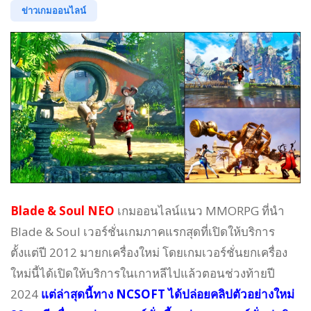
ข่าวเกมออนไลน์
Blade & Soul NEO
เกมออนไลน์แนว MMORPG ที่นำ
Blade & Soul เวอร์ชั่นเกมภาคแรกสุดที่เปิดให้บริการ
ตั้งแต่ปี 2012 มายกเครื่องใหม่ โดยเกมเวอร์ชั่นยกเครื่อง
ใหม่นี้ได้เปิดให้บริการในเกาหลีไปแล้วตอนช่วงท้ายปี
2024
แต่ล่าสุดนี้ทาง NCSOFT ได้ปล่อยคลิปตัวอย่างใหม่