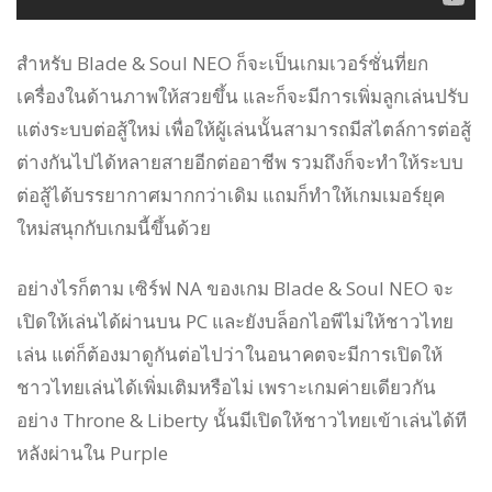
สำหรับ Blade & Soul NEO ก็จะเป็นเกมเวอร์ชั่นที่ยก
เครื่องในด้านภาพให้สวยขึ้น และก็จะมีการเพิ่มลูกเล่นปรับ
แต่งระบบต่อสู้ใหม่ เพื่อให้ผู้เล่นนั้นสามารถมีสไตล์การต่อสู้
ต่างกันไปได้หลายสายอีกต่ออาชีพ รวมถึงก็จะทำให้ระบบ
ต่อสู้ได้บรรยากาศมากกว่าเดิม แถมก็ทำให้เกมเมอร์ยุค
ใหม่สนุกกับเกมนี้ขึ้นด้วย
อย่างไรก็ตาม เซิร์ฟ NA ของเกม Blade & Soul NEO จะ
เปิดให้เล่นได้ผ่านบน PC และยังบล็อกไอพีไม่ให้ชาวไทย
เล่น แต่ก็ต้องมาดูกันต่อไปว่าในอนาคตจะมีการเปิดให้
ชาวไทยเล่นได้เพิ่มเติมหรือไม่ เพราะเกมค่ายเดียวกัน
อย่าง Throne & Liberty นั้นมีเปิดให้ชาวไทยเข้าเล่นได้ที
หลังผ่านใน Purple