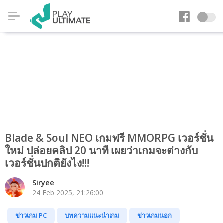
Blade & Soul NEO เกมฟรี MMORPG เวอร์ชั่น
ใหม่ ปล่อยคลิป 20 นาที เผยว่าเกมจะต่างกับ
เวอร์ชั่นปกติยังไง!!!
Siryee
24 Feb 2025, 21:26:00
ข่าวเกม PC
บทความแนะนำเกม
ข่าวเกมนอก