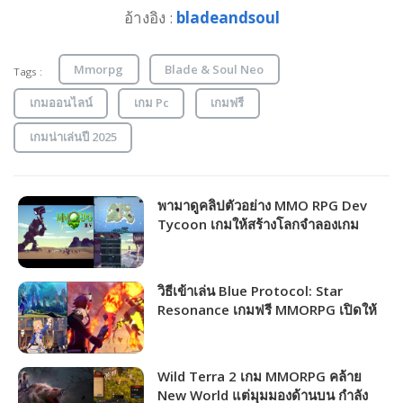
อ้างอิง :
bladeandsoul
Mmorpg
Blade & Soul Neo
Tags :
เกมออนไลน์
เกม Pc
เกมฟรี
เกมน่าเล่นปี 2025
พามาดูคลิปตัวอย่าง MMO RPG Dev
Tycoon เกมให้สร้างโลกจำลองเกม
MMORPG ตามฝันของคุณ!!!
วิธีเข้าเล่น Blue Protocol: Star
Resonance เกมฟรี MMORPG เปิดให้
ชาวไทยเล่นได้แล้ว!!!
Wild Terra 2 เกม MMORPG คล้าย
New World แต่มุมมองด้านบน กำลัง