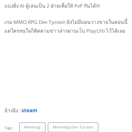
แบ่งฝั่ง AI ผู้เล่นเป็น 2 ฝ่ายเพื่อให้ PvP กันได้!!!
เกม MMO RPG Dev Tycoon ยังไม่มีแผนวางขายในตอนนี้
แต่ใครสนใจก็ติดตามข่าวสารผ่านเว็บ PlayUlti ไว้ได้เลย
อ้างอิง :
steam
Mmorpg
Mmo Rpg Dev Tycoon
Tags :