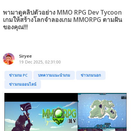
พามาดูคลิปตัวอย่าง MMO RPG Dev Tycoon
เกมให้สร้างโลกจำลองเกม MMORPG ตามฝัน
ของคุณ!!!
Siryee
19 Dec 2025, 02:31:00
ข่าวเกม PC
บทความแนะนำเกม
ข่าวเกมนอก
ข่าวเกมออนไลน์