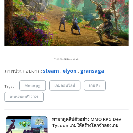
ภาพจากเกม New World
ภาพประกอบจาก:
steam
,
elyon
,
gransaga
Mmorpg
เกมออนไลน์
เกม Pc
Tags :
เกมน่าเล่นปี 2021
พามาดูคลิปตัวอย่าง MMO RPG Dev
Tycoon เกมให้สร้างโลกจำลองเกม
MMORPG ตามฝันของคุณ!!!