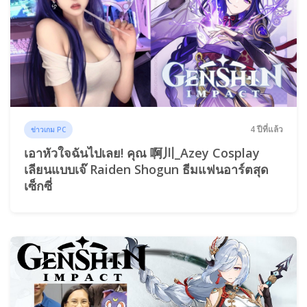
4 ปีที่แล้ว
ข่าวเกม PC
เอาหัวใจฉันไปเลย! คุณ 啊川_Azey Cosplay
เลียนแบบเจ๊ Raiden Shogun ธีมแฟนอาร์ตสุด
เซ็กซี่