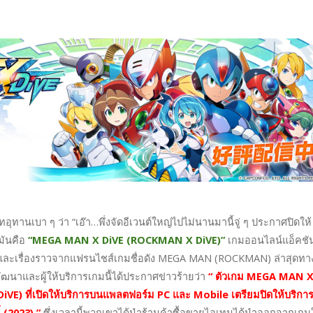
ทอุทานเบา ๆ ว่า “เอ๊า…พึ่งจัดอีเวนต์ใหญ่ไปไม่นานมานี้จู่ ๆ ประกาศปิดให้
 มันคือ
“MEGA MAN X DiVE (ROCKMAN X DiVE)”
เกมออนไลน์แอ็คชัน
อหาและเรื่องราวจากแฟรนไชส์เกมชื่อดัง MEGA MAN (ROCKMAN) ล่าสุดทา
้พัฒนาและผู้ให้บริการเกมนี้ได้ประกาศข่าวร้ายว่า
“ ตัวเกม MEGA MAN 
E) ที่เปิดให้บริการบนแพลตฟอร์ม PC และ Mobile เตรียมปิดให้บริกา
้ (2023) ”
ซึ่งเวลานี้พวกเขาได้นำร้านค้าซื้อขายไอเทมได้นำออกจากเกม