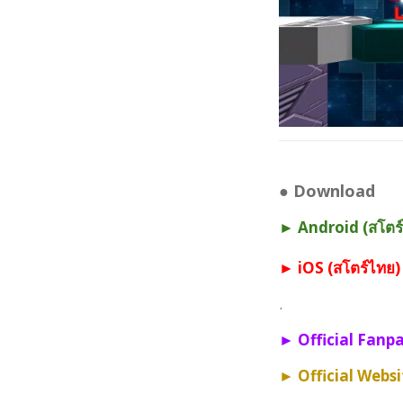
●
Download
► Android (สโตร์
► iOS (สโตร์ไทย) 
.
► Official Fanpa
► Official Websi