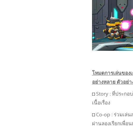
โหมดการเล่นของเ
อย่างหลาย ตัวอย่า
◘ Story : ที่ประ
เนื้อเรื่อง
◘ Co-op : ร่วมเล่
ผ่านลองเรียกเพื่อ