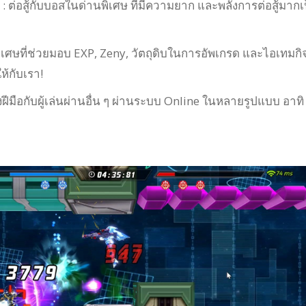
 ต่อสู้กับบอสในด่านพิเศษ ที่มีความยาก และพลังการต่อสู้มากเ
พิเศษที่ช่วยมอบ EXP, Zeny, วัตถุดิบในการอัพเกรด และไอเทมกิ
ให้กับเรา!
ฝีมือกับผู้เล่นผ่านอื่น ๆ ผ่านระบบ Online ในหลายรูปแบบ อาทิ