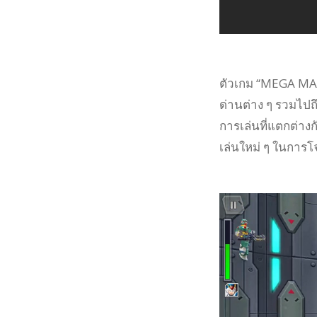
ตัวเกม “MEGA MAN
ด่านต่าง ๆ รวมไปถึ
การเล่นที่แตกต่างกั
เล่นใหม่ ๆ ในการโ