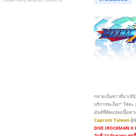
Cookie Policy
,
About us
,
Contact Us
กลายเป็นข่าวที่อาเจ๊นั
บริการซะงั้น!?” ใช่ค่ะ
มันส์ที่ดัดแปลงเนื้
Capcom Taiwan
ผู
DiVE (ROCKMAN X DiV
วันที่ 27 กันยายน ศกนี