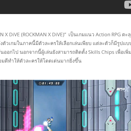
 X DiVE (ROCKMAN X DiVE)” เป็นเกมแนว Action RPG ตะลุ
งตัวเกมในภาคนี้มีตัวละครให้เลือกเล่นเพียบ แต่ละตัวก็มีรูปแบ
นออกไป นอกจากนี้ผู้เล่นยังสามารถติดตั้ง Skills Chips เพื่อเพิ่
จมตีทำให้ตัวละครให้โดดเด่นมากยิ่งขึ้น