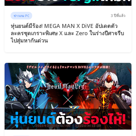
3 ปีที่แล้ว
ข่าวเกม PC
หุ่นยนต์มีร้อง! MEGA MAN X DiVE อัปเดตตัว
ละครชุดเกราะพิเศษ X และ Zero ในร่างปีศาจรีบ
ไปสุ่มหากันด่วน