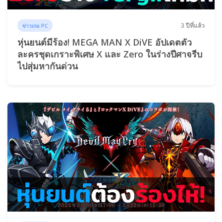
3 ปีที่แล้ว
ข่าวเกม PC
หุ่นยนต์มีร้อง! MEGA MAN X DiVE อัปเดตตัว
ละครชุดเกราะพิเศษ X และ Zero ในร่างปีศาจรีบ
ไปสุ่มหากันด่วน