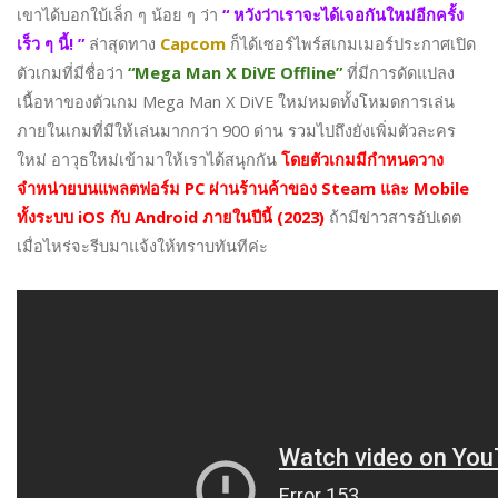
เขาได้บอกใบ้เล็ก ๆ น้อย ๆ ว่า
“ หวังว่าเราจะได้เจอกันใหม่อีกครั้ง
เร็ว ๆ นี้! ”
ล่าสุดทาง
Capcom
ก็ได้เซอร์ไพร์สเกมเมอร์ประกาศเปิด
ตัวเกมที่มีชื่อว่า
“Mega Man X DiVE Offline”
ที่มีการดัดแปลง
เนื้อหาของตัวเกม Mega Man X DiVE ใหม่หมดทั้งโหมดการเล่น
ภายในเกมที่มีให้เล่นมากกว่า 900 ด่าน รวมไปถึงยังเพิ่มตัวละคร
ใหม่ อาวุธใหม่เข้ามาให้เราได้สนุกกัน
โดยตัวเกมมีกำหนดวาง
จำหน่ายบนแพลตฟอร์ม PC ผ่านร้านค้าของ Steam และ Mobile
ทั้งระบบ iOS กับ Android ภายในปีนี้ (2023)
ถ้ามีข่าวสารอัปเดต
เมื่อไหร่จะรีบมาแจ้งให้ทราบทันทีค่ะ