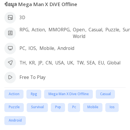
ข้อมูล Mega Man X DiVE Offline
3D
RPG
,
Action
,
MMORPG
,
Open
,
Casual
,
Puzzle
,
Sur
World
PC
,
IOS
,
Mobile
,
Android
TH
,
KR
,
JP
,
CN
,
USA
,
UK
,
TW
,
SEA
,
EU
,
Global
Free To Play
Action
Rpg
Mega Man X Dive Offline
Casual
Puzzle
Survival
Pvp
Pc
Mobile
Ios
Android