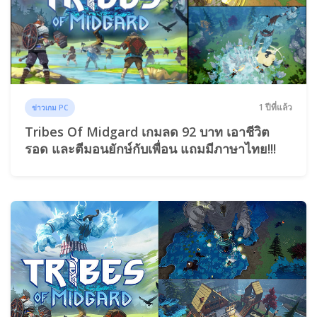
1 ปีที่แล้ว
ข่าวเกม PC
Tribes Of Midgard เกมลด 92 บาท เอาชีวิต
รอด และตีมอนยักษ์กับเพื่อน แถมมีภาษาไทย!!!