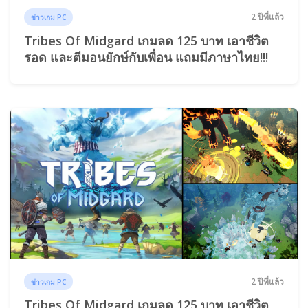
2 ปีที่แล้ว
ข่าวเกม PC
Tribes Of Midgard เกมลด 125 บาท เอาชีวิต
รอด และตีมอนยักษ์กับเพื่อน แถมมีภาษาไทย!!!
2 ปีที่แล้ว
ข่าวเกม PC
Tribes Of Midgard เกมลด 125 บาท เอาชีวิต