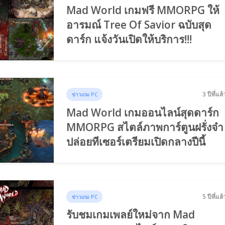
Mad World เกมฟรี MMORPG ให้
อารมณ์ Tree Of Savior ฉบับสุด
ดาร์ก แจ้งวันเปิดให้บริการ!!!
3 ปีที่แล้
ข่าวเกม PC
Mad World เกมออนไลน์สุดดาร์ก
MMORPG สไตล์ภาพการ์ตูนฝรั่งจ๋า
ปล่อยทีเซอร์เตรียมเปิดกลางปีนี้
5 ปีที่แล้
ข่าวเกม PC
รับชมเกมเพลย์ใหม่จาก Mad