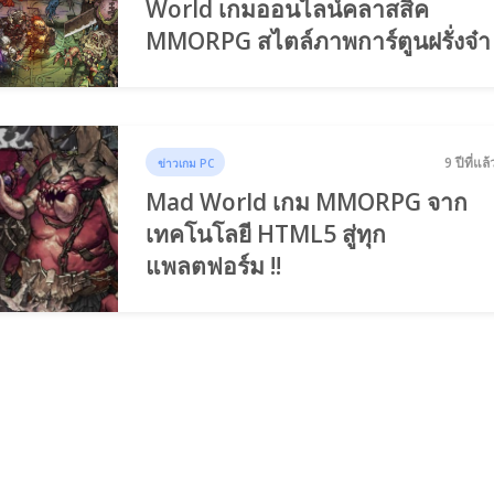
World เกมออนไลน์คลาสสิค
MMORPG สไตล์ภาพการ์ตูนฝรั่งจ๋า
9 ปีที่แล้
ข่าวเกม PC
Mad World เกม MMORPG จาก
เทคโนโลยี HTML5 สู่ทุก
แพลตฟอร์ม !!