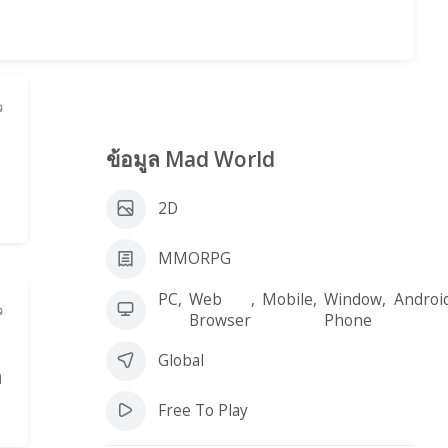
ว
ข้อมูล Mad World
2D
MMORPG
PC
,
Web
,
Mobile
,
Window
,
Androi
ว
Browser
Phone
Global
ด
Free To Play