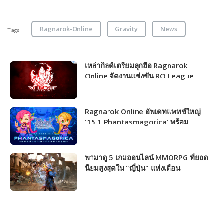
Ragnarok-Online
Gravity
News
Tags :
เหล่ากิลด์เตรียมลุกฮือ Ragnarok
Online จัดงานแข่งขัน RO League
2021 Season 1 ชิงเงินรางวัลรวมกว่า 1
ล้านบาท!!
Ragnarok Online อัพเดทแพทช์ใหญ่
'15.1 Phantasmagorica' พร้อม
กิจกรรมมากมายเอาใจสาวก MMORPG
พามาดู 5 เกมออนไลน์ MMORPG ที่ยอด
นิยมสูงสุดใน "ญี่ปุ่น" แห่งเดือน
กุมภาพันธ์ 2021!!! (มีอันดับ)