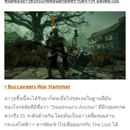
ชนิดของอาวุธประเภทค้อนยักษ์ที่ทราบคร่าวๆ มีดังต่อไปนี้
• Buccaneers War Hammer
อาวุธชิ้นนี้จะได้รับมาก็ต่อเมื่อไปขุดเจอในฐานที่มั่น
ของโจรสลัดที่มีชื่อว่า "Deadman’s Anchor" ที่มีกลุ่มพรรค
พวกถึง 25 ระดับด้วยกัน โดยมันเป็นอาวุธที่ผสมผสาน
กระแสไฟฟ้า + สารพิษเข้าไปเพื่อต่อกรกับ The Lost ได้