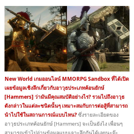
New World เกมออนไลน์ MMORPG Sandbox ที่ได้เปิด
เผยข้อมูลเชิงลึกเกี่ยวกับอาวุธประเภทค้อนยักษ์
[Hammers] ว่ามันมีคุณสมบัติอย่างไร? รวมไปถึงอาวุธ
ดังกล่าวในแต่ละชนิดนั้นๆ เหมาะสมกับการต่อสู้ที่สามารถ
นำไปใช้ในสถานการณ์แบบไหน?
ซึ่งรายละเอียดของ
อาวุธประเภทค้อนยักษ์ [Hammers] จะเป็นยังไง เพื่อนๆ
สามารถเข้าไปอ่านข้อมูลแบบเจาะลึกกันได้เลยนะจ๊ะ