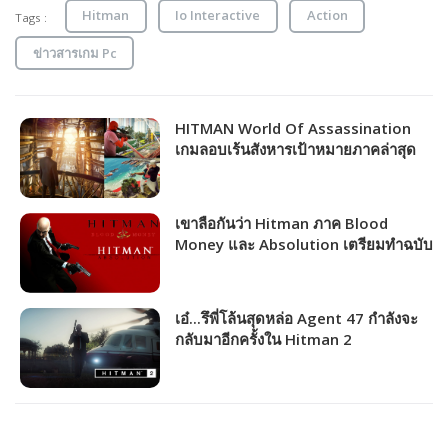
Hitman
Io Interactive
Action
Tags :
ข่าวสารเกม Pc
HITMAN World Of Assassination
เกมลอบเร้นสังหารเป้าหมายภาคล่าสุด
ลดเหลือ 22 บาท!!!
เขาลือกันว่า Hitman ภาค Blood
Money และ Absolution เตรียมทำฉบับ
Remaster
เอ๋...รึพี่โล้นสุดหล่อ Agent 47 กำลังจะ
กลับมาอีกครั้งใน Hitman 2