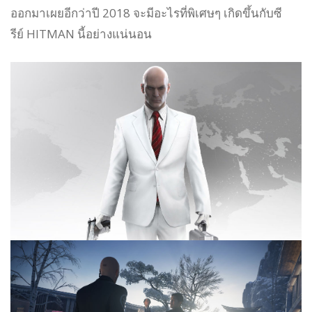
ออกมาเผยอีกว่าปี 2018 จะมีอะไรที่พิเศษๆ เกิดขึ้นกับซี
รีย์ HITMAN นี้อย่างแน่นอน