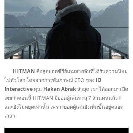
HITMAN
คือสุดยอดซีรีย์เกมสายลับที่ได้รับความนิยม
ไปทั่วโลก โดยจากการสัมภาษณ์ CEO ของ
IO
Interactive
คุณ
Hakan Abrak
ล่าสุด เขาได้ออกมาเปิด
เผยว่าตอนนี้ HITMAN มียอดผู้เล่นทะลุ 7 ล้านคนแล้ว !!
และยังไม่หยุดเท่านั้น เพราะยอดผู้เล่นยังเพิ่มขึ้นอยู่ตลอด
เวลา