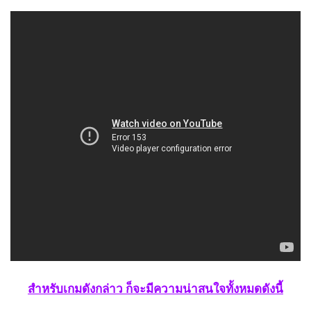
สำหรับเกมดังกล่าว ก็จะมีความน่าสนใจทั้งหมดดังนี้