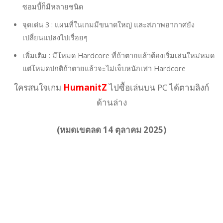
ซอมบี้ก็มีหลายชนิด
จุดเด่น 3 : แผนที่ในเกมมีขนาดใหญ่ และสภาพอากาศยัง
เปลี่ยนแปลงไปเรื่อยๆ
เพิ่มเติม : มีโหมด Hardcore ที่ถ้าตายแล้วต้องเริ่มเล่นใหม่หมด
แต่โหมดปกติถ้าตายแล้วจะไม่เจ็บหนักเท่า Hardcore
ใครสนใจเกม
HumanitZ
ไปซื้อเล่นบน PC ได้ตามลิงก์
ด้านล่าง
(หมดเขตลด 14 ตุลาคม 2025)