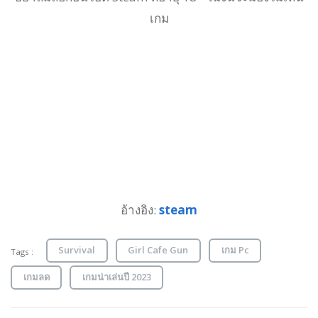
เกม
อ้างอิง:
steam
Survival
Girl Cafe Gun
เกม Pc
Tags :
เกมลด
เกมน่าเล่นปี 2023