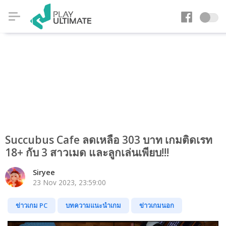
Succubus Cafe ลดเหลือ 303 บาท เกมติดเรท
18+ กับ 3 สาวเมด และลูกเล่นเพียบ!!!
Siryee
23 Nov 2023, 23:59:00
ข่าวเกม PC
บทความแนะนำเกม
ข่าวเกมนอก