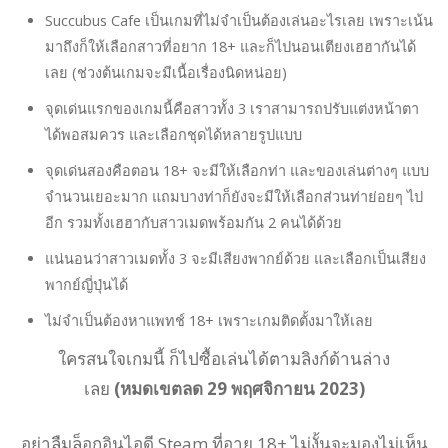
Succubus Cafe เป็นเกมที่ไม่จำเป็นต้องเล่นอะไรเลย เพราะเน้น
มาถึงก็ให้เลือกสาวที่อยาก 18+ และก็ไปนอนเตียงเฮฮากันได้
เลย (ช่วงต้นเกมจะมีเนื้อเรื่องนิดหน่อย)
จุดเด่นแรกของเกมนี้คือสาวทั้ง 3 เราสามารถปรับแต่งหน้าตา
ได้พอสมควร และเลือกชุดได้หลายรูปแบบ
จุดเด่นสองคือตอน 18+ จะมีให้เลือกท่า และของเล่นต่างๆ แบบ
จำนวนเยอะมาก แถมบางท่าก็ยังจะมีให้เลือกส่วนท่าย่อยๆ ไป
อีก รวมทั้งเฮฮากับสาวเมดพร้อมกัน 2 คนได้ด้วย
แน่นอนว่าสาวเมดทั้ง 3 จะมีเสียงพากย์ด้วย และเลือกเป็นเสียง
พากย์ญี่ปุ่นได้
ไม่จำเป็นต้องหาแพทช์ 18+ เพราะเกมติดตั้งมาให้เลย
ใครสนใจเกมนี้ ก็ไปซื้อเล่นได้ตามลิงก์ด้านล่าง
เลย
(หมดเขตลด 29 พฤศจิกายน 2023)
อย่าลืมล็อกอินไอดี Steam ที่อายุ 18+ ไม่งั้นจะมองไม่เห็น