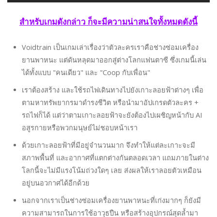
สำหรับเกมดังกล่าว ก็จะมีความน่าสนใจทั้งหมดดังนี้
Voidtrain เป็นเกมเล่าเรื่องว่าตัวละครเราคือช่างซ่อมเครื่อง
ยานพาหนะ แต่ดันหลุดมาออกสู่ต่างโลกแฟนตาซี ซึ่งเกมนี้เล่น
ได้ทั้งแบบ "คนเดียว" และ "Coop กับเพื่อน"
เราต้องสร้าง และใช้รถไฟเดินทางไปยังเกาะลอยฟ้าต่างๆ เพื่อ
ตามหาทรัพยากรมาดำรงชีวิต หรือนำมาอัปเกรดตัวละคร +
รถไฟก็ได้ แต่ว่าตามเกาะลอยฟ้าจะยังต้องไปเผชิญหน้ากับ AI
อสูรกายหรือพวกมนุษย์ไม่ชอบหน้าเรา
ด้วยเกาะลอยฟ้าที่มีอยู่จำนวนมาก จึงทำให้แต่ละเกาะจะมี
สภาพพื้นที่ และอากาศที่แตกต่างกันตลอดเวลา แถมภายในต่าง
โลกนี้จะไม่มีแรงโน้มถ่วงใดๆ เลย ส่งผลให้เราลอยตัวเหมือน
อยู่บนอวกาศได้อีกด้วย
นอกจากเราเป็นช่างซ่อมเครื่องยานพาหนะที่เก่งมากๆ ก็ยังมี
ความสามารถในการใช้อาวุธปืน หรือสร้างอุปกรณ์สุดล้ำมา