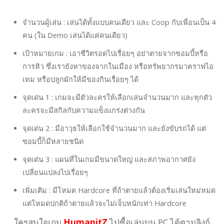
จำนวนผู้เล่น : เล่นได้ทั้งแบบคนเดียว และ Coop กับเพื่อนเป็น 4
คน (ใน Demo เล่นได้แค่คนเดียว)
เป้าหมายเกม : เอาชีวิตรอดไปเรื่อยๆ อย่าตายจากซอมบี้หรือ
การหิว ซึ่งเรายังหาของจากในเมือง หรือทรัพยากรมาคราฟไอ
เทม หรือปลูกผักให้มีของกินเรื่อยๆ ได้
จุดเด่น 1 : เกมจะมีตัวละครให้เลือกเล่นจำนวนมาก และทุกตัว
ละครจะมีสกิลกับความแข็งแกร่งต่างกัน
จุดเด่น 2 : มีอาวุธให้เลือกใช้จำนวนมาก และยังขับรถได้ แต่
ซอมบี้ก็มีหลายชนิด
จุดเด่น 3 : แผนที่ในเกมมีขนาดใหญ่ และสภาพอากาศยัง
เปลี่ยนแปลงไปเรื่อยๆ
เพิ่มเติม : มีโหมด Hardcore ที่ถ้าตายแล้วต้องเริ่มเล่นใหม่หมด
แต่โหมดปกติถ้าตายแล้วจะไม่เจ็บหนักเท่า Hardcore
ใครสนใจเกม
HumanitZ
ไปซื้อเล่นบน PC ได้ตามลิงก์