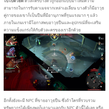
ไปไปด้วยดี
ตัวละครบางตัวถูกออกแบบมาให้มีความ
สามารถในการรับดาเมจจากเหล่าเอเลี่ยน บางตัวก็มีอาวุธ
คู่กายของเขาก็เป็นปืนที่มีอานุภาพที่รุนแรงมาก ๆ แล้ว
ภายในเกมเรามีโอกาสพบอาวุธปืนและอุปกรณ์ที่จะเสริม
ความแข็งแกร่งให้กับตัวละครของเราอีกด้วย
อีกทั้งยังจะมี NPC ที่ขายอาวุธปืน ซึ่งถ้าใครที่รวบรวม
ทรัพยากรได้เพียงพอก็เอามาแลกกับ NPC ตัวนี้ได้เลย หรือ