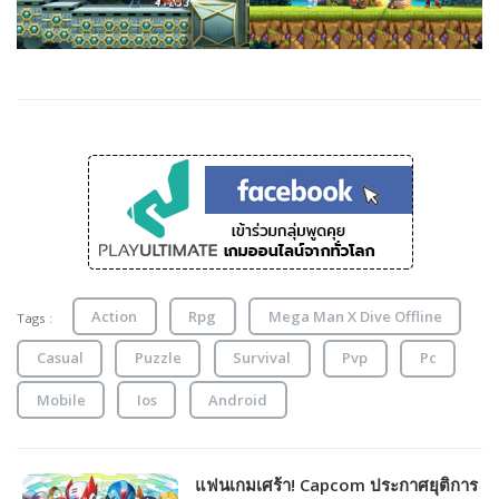
Action
Rpg
Mega Man X Dive Offline
Tags :
Casual
Puzzle
Survival
Pvp
Pc
Mobile
Ios
Android
แฟนเกมเศร้า! Capcom ประกาศยุติการ