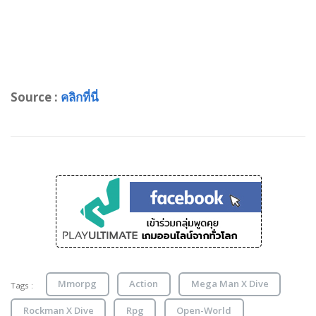
Source :
คลิกที่นี่
Mmorpg
Action
Mega Man X Dive
Tags :
Rockman X Dive
Rpg
Open-World