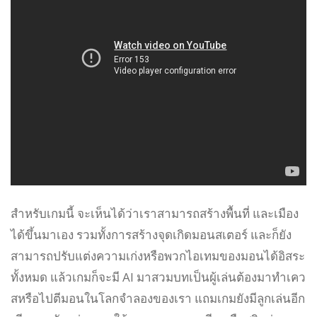
สำหรับเกมนี้ จะเห็นได้ว่าเราสามารถสร้างพื้นที่ และเมือง
ได้ขึ้นมาเอง รวมทั้งการสร้างจุดเกิดมอนสเตอร์ และก็ยัง
สามารถปรับแต่งความเก่งหรือพวกไอเทมของมอนได้อิสระ
ทั้งหมด แล้วเกมก็จะมี AI มาสวมบทเป็นผู้เล่นต้องมาทำเคว
สหรือไปตีมอนในโลกจำลองของเรา แถมเกมยังมีลูกเล่นอีก