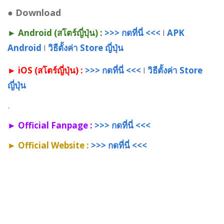
●
Download
► Android (สโตร์ญี่ปุ่น) :
>>> กดที่นี่ <<<
l
APK
Android
l
วิธีตั้งค่า Store ญี่ปุ่น
► iOS (สโตร์ญี่ปุ่น) :
>>> กดที่นี่ <<<
l
วิธีตั้งค่า Store
ญี่ปุ่น
.
► Official Fanpage :
>>> กดที่นี่ <<<
► Official Website :
>>> กดที่นี่ <<<