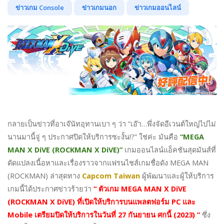
ข่าวเกม Console
ข่าวเกมนอก
ข่าวเกมออนไลน์
กลายเป็นข่าวที่อาเจ๊นัทอุทานเบา ๆ ว่า “เอ๊า…พึ่งจัดอีเวนต์ใหญ่ไปไม่
นานมานี้จู่ ๆ ประกาศปิดให้บริการซะงั้น!?” ใช่ค่ะ มันคือ
“MEGA
MAN X DiVE (ROCKMAN X DiVE)”
เกมออนไลน์แอ็คชันสุดมันส์ที่
ดัดแปลงเนื้อหาและเรื่องราวจากแฟรนไชส์เกมชื่อดัง MEGA MAN
(ROCKMAN) ล่าสุดทาง
Capcom Taiwan
ผู้พัฒนาและผู้ให้บริการ
เกมนี้ได้ประกาศข่าวร้ายว่า
“ ตัวเกม MEGA MAN X DiVE
(ROCKMAN X DiVE) ที่เปิดให้บริการบนแพลตฟอร์ม PC และ
Mobile เตรียมปิดให้บริการในวันที่ 27 กันยายน ศกนี้ (2023) ”
ซึ่ง