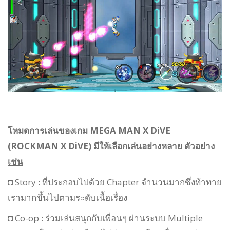
โหมดการเล่นของเกม MEGA MAN X DiVE
(ROCKMAN X DiVE) มีให้เลือกเล่นอย่างหลาย ตัวอย่าง
เช่น
◘ Story : ที่ประกอบไปด้วย Chapter จำนวนมากซึ่งท้าทาย
เรามากขึ้นไปตามระดับเนื้อเรื่อง
◘ Co-op : ร่วมเล่นสนุกกับเพื่อนๆ ผ่านระบบ Multiple