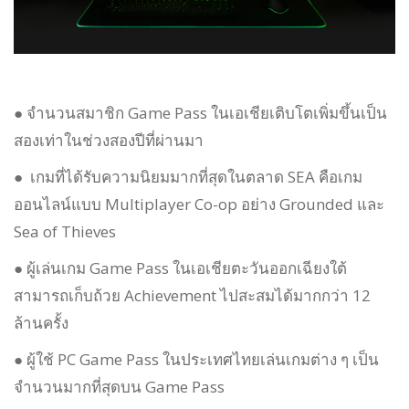
● จำนวนสมาชิก Game Pass ในเอเชียเติบโตเพิ่มขึ้นเป็น
สองเท่าในช่วงสองปีที่ผ่านมา
● เกมที่ได้รับความนิยมมากที่สุดในตลาด SEA คือเกม
ออนไลน์แบบ Multiplayer Co-op อย่าง Grounded และ
Sea of Thieves
● ผู้เล่นเกม Game Pass ในเอเชียตะวันออกเฉียงใต้
สามารถเก็บถ้วย Achievement ไปสะสมได้มากกว่า 12
ล้านครั้ง
● ผู้ใช้ PC Game Pass ในประเทศไทยเล่นเกมต่าง ๆ เป็น
จำนวนมากที่สุดบน Game Pass