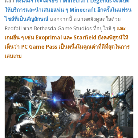
แล้ว
ดังนั้นเราจะไม่รอช้า Minecraft Legends เพิ่งเปิด
ให้บริการและนำเสนอแฟน ๆ Minecraft อีกครั้งในแฟรน
ไชส์ที่เป็นสัญลักษณ์
นอกจากนี้ อนาคตยังดูสดใสด้วย
Redfall จาก Bethesda Game Studios ที่อยู่ใกล้ ๆ
และ
เกมอื่น ๆ เช่น Exoprimal และ Starfield ยังคงพิสูจน์ให้
เห็นว่า PC Game Pass เป็นหนึ่งในคุณค่าที่ดีที่สุดในการ
เล่นเกม