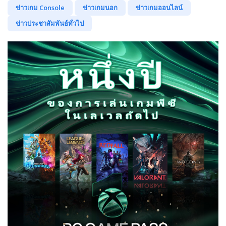
ข่าวเกม Console
ข่าวเกมนอก
ข่าวเกมออนไลน์
ข่าวประชาสัมพันธ์ทั่วไป