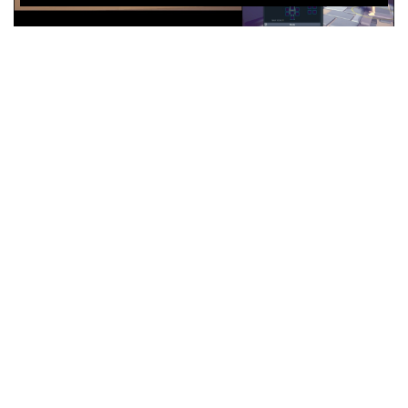
ถือเป็นเกมที่ชาว MMORPG น่าจะให้ความสนใจกัน
กับ
MMO RPG Dev Tycoon
โดยจะเป็นเกมที่ให้อิสระเรา
สร้างโลกจำลองของเกมแนวออนไลน์ MMORPG ขึ้นมาได้
อย่างอิสระ
และก็มีการปล่อยคลิปตัวอย่างให้แล้วนะ!!!
ดู
ได้ที่ด้านล่าง