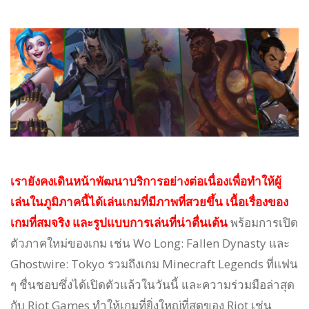
เรายังคงเดินหน้าพัฒนาบริการอย่างต่อเนื่องเพื่อทำให้ผู้
เล่นในภูมิภาคนี้ได้เล่นเกมที่มีภาพที่สวยขึ้น เนื้อเรื่องของ
เกมที่สมจริง และรูปแบบการเล่นที่น่าตื่นเต้น
พร้อมการเปิด
ตัวภาคใหม่ของเกม เช่น Wo Long: Fallen Dynasty และ
Ghostwire: Tokyo รวมถึงเกม Minecraft Legends ที่แฟน
ๆ ชื่นชอบซึ่งได้เปิดตัวแล้วในวันนี้ และความร่วมมือล่าสุด
กับ Riot Games ทำให้เกมที่ยิ่งใหญ่ที่สุดของ Riot เช่น