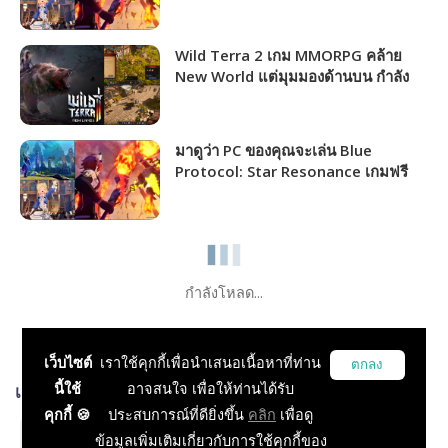
ชาวไทยเล่นได้แล้ว!!!
Wild Terra 2 เกม MMORPG คล้าย
New World แต่มุมมองด้านบน กำลัง
แจกฟรีให้รับไปเล่นได้ถาวร!!!
มาดูว่า PC ของคุณจะเล่น Blue
Protocol: Star Resonance เกมฟรี
MMORPG เปิดให้เล่นไม่กี่วันนี้ได้ภาพ
ระดับไหน!!!
กำลังโหลด...
เว็บไซต์
เราใช้คุกกี้เพื่อนำเสนอเนื้อหาที่ท่าน
ตกลง
นี้ใช้
อาจสนใจ เพื่อให้ท่านได้รับ
เกมส์ที่เกี่ยวข้อง
คุกกี้ 🍪
ประสบการณ์ที่ดียิ่งขึ้น
คลิก
เพื่อดู
Gran Turismo Sport
ข้อมูลเพิ่มเติมเกี่ยวกับการใช้คุกกี้ของ