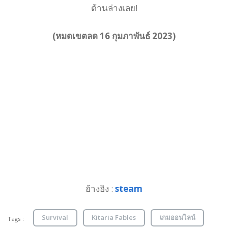
ด้านล่างเลย!
(หมดเขตลด 16 กุมภาพันธ์ 2023)
อ้างอิง :
steam
Survival
Kitaria Fables
เกมออนไลน์
Tags :