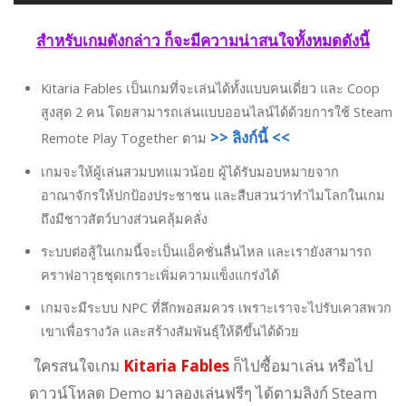
สำหรับเกมดังกล่าว ก็จะมีความน่าสนใจทั้งหมดดังนี้
Kitaria Fables เป็นเกมที่จะเล่นได้ทั้งแบบคนเดี่ยว และ Coop
สูงสุด 2 คน โดยสามารถเล่นแบบออนไลน์ได้ด้วยการใช้ Steam
>> ลิงก์นี้ <<
Remote Play Together ตาม
เกมจะให้ผู้เล่นสวมบทแมวน้อย ผู้ได้รับมอบหมายจาก
อาณาจักรให้ปกป้องประชาชน และสืบสวนว่าทำไมโลกในเกม
ถึงมีชาวสัตว์บางส่วนคลุ้มคลั่ง
ระบบต่อสู้ในเกมนี้จะเป็นแอ็คชั่นลื่นไหล และเรายังสามารถ
คราฟอาวุธชุดเกราะเพิ่มความแข็งแกร่งได้
เกมจะมีระบบ NPC ที่ลึกพอสมควร เพราะเราจะไปรับเควสพวก
เขาเพื่อรางวัล และสร้างสัมพันธุ์ให้ดีขึ้นได้ด้วย
ใครสนใจเกม
Kitaria Fables
ก็ไปซื้อมาเล่น หรือไป
ดาวน์โหลด Demo มาลองเล่นฟรีๆ ได้ตามลิงก์ Steam