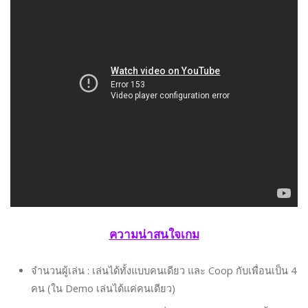
ความน่าสนใจเกม
จำนวนผู้เล่น : เล่นได้ทั้งแบบคนเดียว และ Coop กับเพื่อนเป็น 4
คน (ใน Demo เล่นได้แค่คนเดียว)