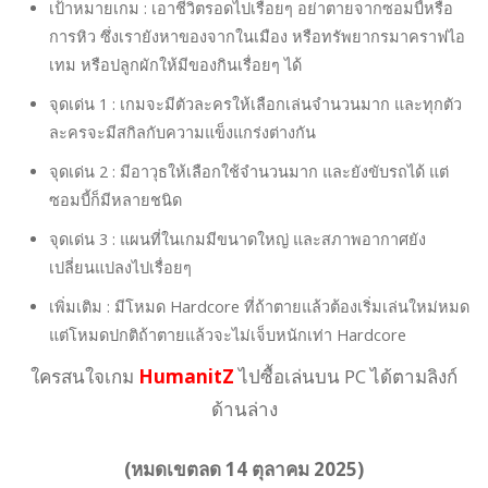
เป้าหมายเกม : เอาชีวิตรอดไปเรื่อยๆ อย่าตายจากซอมบี้หรือ
การหิว ซึ่งเรายังหาของจากในเมือง หรือทรัพยากรมาคราฟไอ
เทม หรือปลูกผักให้มีของกินเรื่อยๆ ได้
จุดเด่น 1 : เกมจะมีตัวละครให้เลือกเล่นจำนวนมาก และทุกตัว
ละครจะมีสกิลกับความแข็งแกร่งต่างกัน
จุดเด่น 2 : มีอาวุธให้เลือกใช้จำนวนมาก และยังขับรถได้ แต่
ซอมบี้ก็มีหลายชนิด
จุดเด่น 3 : แผนที่ในเกมมีขนาดใหญ่ และสภาพอากาศยัง
เปลี่ยนแปลงไปเรื่อยๆ
เพิ่มเติม : มีโหมด Hardcore ที่ถ้าตายแล้วต้องเริ่มเล่นใหม่หมด
แต่โหมดปกติถ้าตายแล้วจะไม่เจ็บหนักเท่า Hardcore
ใครสนใจเกม
HumanitZ
ไปซื้อเล่นบน PC ได้ตามลิงก์
ด้านล่าง
(หมดเขตลด 14 ตุลาคม 2025)