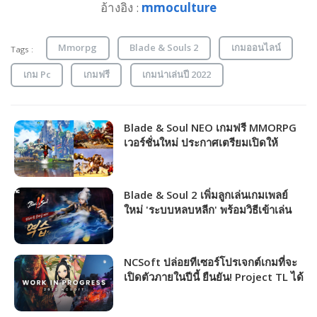
อ้างอิง :
mmoculture
Mmorpg
Blade & Souls 2
เกมออนไลน์
Tags :
เกม Pc
เกมฟรี
เกมน่าเล่นปี 2022
Blade & Soul NEO เกมฟรี MMORPG
เวอร์ชั่นใหม่ ประกาศเตรียมเปิดให้
บริการบน Steam!!!
Blade & Soul 2 เพิ่มลูกเล่นเกมเพลย์
ใหม่ 'ระบบหลบหลีก' พร้อมวิธีเข้าเล่น
เซิร์ฟ Global รอลุ้นภายในปีนี้
NCSoft ปล่อยทีเซอร์โปรเจกต์เกมที่จะ
เปิดตัวภายในปีนี้ ยืนยัน! Project TL ได้
เล่นในปีนี้ชัวร์