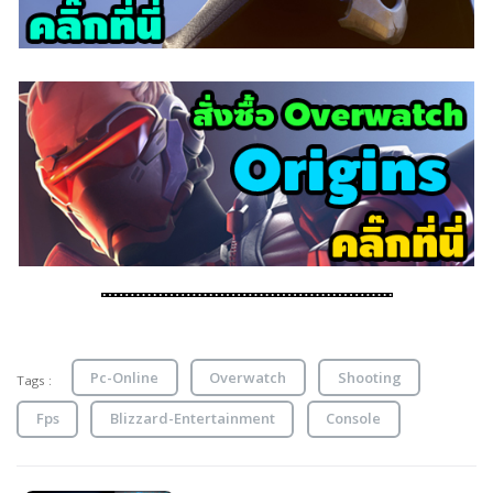
Pc-Online
Overwatch
Shooting
Tags :
Fps
Blizzard-Entertainment
Console