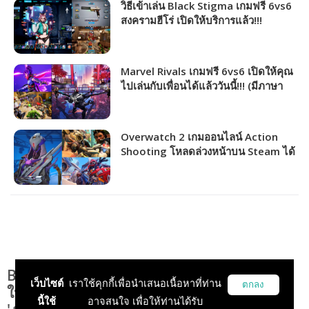
วิธีเข้าเล่น Black Stigma เกมฟรี 6vs6
สงครามฮีโร่ เปิดให้บริการแล้ว!!!
Marvel Rivals เกมฟรี 6vs6 เปิดให้คุณ
ไปเล่นกับเพื่อนได้แล้ววันนี้!!! (มีภาษา
ไทย)
Overwatch 2 เกมออนไลน์ Action
Shooting โหลดล่วงหน้าบน Steam ได้
แล้วเตรียมมันส์ตอน ตี 2 คืนนี้!
Black Desert เซิร์ฟเวอร์ไทยอัพเดทเกมการ์ด
เว็บไซต์
เราใช้คุกกี้เพื่อนำเสนอเนื้อหาที่ท่าน
ตกลง
ใหม่ ยาร์ และเตรียมพร้อมกับกิจกรรมประจำปี
นี้ใช้
อาจสนใจ เพื่อให้ท่านได้รับ