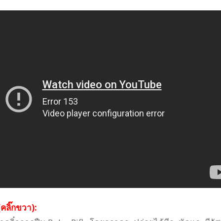
คลิ๊กขวา):