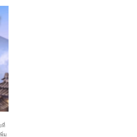
ที่
ิ่ม