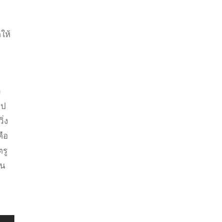
ให้
ว
ไป
ิ่ง
คือ
ตรู
อน