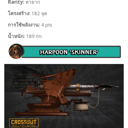
Rarity:
หายาก
โครงสร้าง:
182 จุด
การใช้พลังงาน:
4 pts
น้ำหนัก:
189 กก.