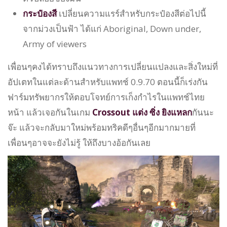
กระป๋องสี
เปลี่ยนความแรร์สำหรับกระป๋องสีต่อไปนี้
จากม่วงเป็นฟ้า ได้แก่ Aboriginal, Down under,
Army of viewers
เพื่อนๆคงได้ทราบถึงแนวทางการเปลี่ยนแปลงและสิ่งใหม่ที่
อัปเตทในแต่ละด้านสำหรับแพทช์ 0.9.70 ตอนนี้ก็เร่งกัน
ฟาร์มทรัพยากรให้ตอบโจทย์การเก็งกำไรในแพทช์ไทย
หน้า แล้วเจอกันในเกม
Crossout แต่ง ซิ่ง ยิงแหลก
กันนะ
จ๊ะ แล้วจะกลับมาใหม่พร้อมทริคดีๆอื่นๆอีกมากมายที่
เพื่อนๆอาจจะยังไม่รู้ ให้ถึงบางอ้อกันเลย