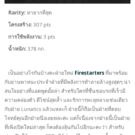
Rarity:
หายากที่สุด
โครงสร้าง:
307 pts
การใช้พลังงาน:
3 pts
น้ำหนัก:
378 กก.
เป็นอย่างไรกันบ้างคะฝ่ายใหม่
Firestarters
ที่มาพร้อม
กับยานพาหนะประจำฝ่ายที่มีพลังการทำลายล้างสูงสุดๆ น่า
สนใจอย่างที่แอดพูดมั้ยล่า สำหรับ
ใครที่ชื่น
ชอบรถที่เร็วมี
ความคล่องตัว ดีไซน์สุดล้ำ และ
รักการ
ทะลุทลวงเช่นเดียว
กับฝ่าย
Lunatics แล้วแหละก็ ฝ่ายนี้ก็ถือเป็นฝ่ายที่ตอบ
โจทย์คุณอีกฝ่ายนึงเลยหละค่ะ แต่ก็เนื่องจากฝ่ายนี้เป็นฝ่าย
ที่เพิ่งเปิดใหม่ล่าสุด ก็คงต้องลุ้นกันไปอีกนะคะว่า สำหรับ