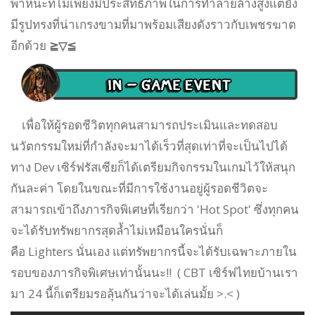
พาหนะที่ไม่เพียงมีประสิทธิภาพในการทำลายล้างสูงแต่ยัง
มีรูปทรงที่น่าเกรงขามที่มาพร้อมเสียงดังราวกับเพชรฆาต
อีกด้วย
≧▽≦
เพื่อให้ผู้รอดชีวิตทุกคนสามารถประเมินและทดสอบ
นวัตกรรมใหม่ที่กำลังจะมาได้เร็วที่สุดเท่าที่จะเป็นไปได้
ทาง Dev เซิร์ฟรัสเซียก็ได้เตรียมกิจกรรมในเกมไว้ให้สนุก
กันละค่า โดยในขณะที่มีการใช้งานอยู่ผู้รอดชีวิตจะ
สามารถเข้าถึงภารกิจพิเศษที่เรียกว่า 'Hot Spot' ซึ่งทุกคน
จะได้รับทรัพยากรสุดล้ำไม่เหมือนใครนั่นก็
คือ
Lighters
นั่นเอง แต่ทรัพยากรนี้จะได้รับเฉพาะภายใน
รอบของภารกิจพิเศษเท่านั้นนะ!! ( CBT เซิร์ฟไทยบ้านเรา
มา 24 นี้ก็เตรียมรอลุ้นกันว่าจะได้เล่นมั้ย >.< )