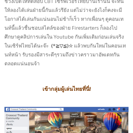
ช่วงเปิดให้ทดสอบ CBT เซิร์ฟเวอร์ไทยบ้านเรานั้น จะทัน
ให้ลองได้เล่นฝ่ายนี้กันแล้วรึยัง แต่ไม่ว่าจะยังไงก็คงจะมี
โอกาสได้เล่นกันแน่นอนไม่ช้าก็เร็ว หากเพื่อนๆ ดูคอนเท
นท์นี้แล้วชื่นชอบสไตล์ของฝ่าย Firestarters ก็ลองไป
ศึกษาดูคลิปการเล่นใน Youtube กันเพิ่มเติมก่อนเล่นจริง
ในเซิร์ฟไทยได้นะจ๊ะ
แล้วพบกันใหม่ในคอนเท
(*≧▽≦)☆
นท์หน้า รับรองมีสาระดีๆรวมถึงข่าวคราวมาอัพเดทกัน
ตลอดแน่นอนจ้า
เ
ข้ากลุ่มผู้เล่นไทยที่นี่!