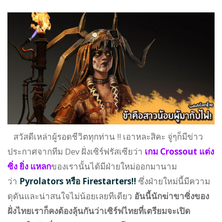
สวัสดีเหล่าผู้รอดชีวิตทุกท่าน !! เอาหละสิคะ จู่ๆก็มีข่าว
ประกาศจากทีม Dev ฝั่งเซิร์ฟรัสเซียว่า
เกม Crossout แต่ง
ซิ่ง ยิ่ง แหลก
ของเรานั้นได้มีฝ่ายใหม่ออกมานาม
ว่า
Pyrolators หรือ
Firestarters!!
ซึ่ง
ฝ่ายใหม่นี้มีความ
ดุดันและน่าสนใจไม่น้อยเลยทีเดียว
อันนี้นักฆ่าขาซิ่งของ
ฝั่งไทยเราก็คงต้องลุ้นกันว่าเซิร์ฟไทยที่เตรียมจะเปิด