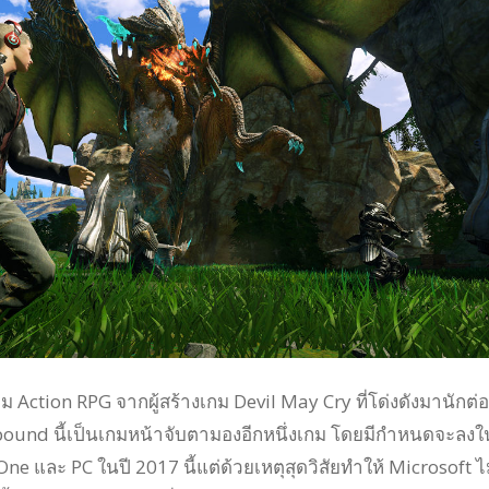
ม Action RPG จากผู้สร้างเกม Devil May Cry ที่โด่งดังมานักต่อ
bound นี้เป็นเกมหน้าจับตามองอีกหนึ่งเกม โดยมีกำหนดจะลงใ
e และ PC ในปี 2017 นี้แต่ด้วยเหตุสุดวิสัยทำให้ Microsoft ไม