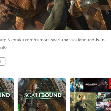
: http://kotaku.com/rumors-swirl-that-scalebound-is-in-
886
d