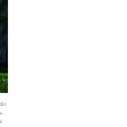
นัก
น
่