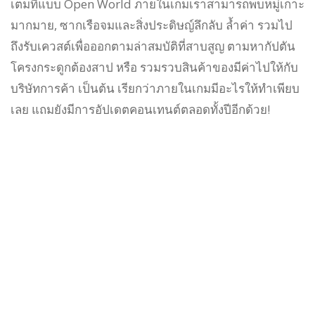
เต็มที่แบบ Open World ภายในเกมเราสามารถพบหมู่เกาะ
มากมาย, ซากเรือจมและสิ่งประดิษญ์ลึกลับ ล้ำค่า รวมไป
ถึงรับเควสต์เพื่อออกตามล่าสมบัติที่สาบสูญ ตามหากัปตัน
โครงกระดูกต้องสาป หรือ รวมรวบสินค้าของมีค่าไปให้กับ
บริษัทการค้า เป็นต้น เรียกว่าภายในเกมมีอะไรให้ทำเพียบ
เลย แถมยังมีการอัปเดตคอนเทนต์ตลอดทั้งปีอีกด้วย!