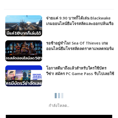
จ่ายแค่ 9.90 บาทก็ได้เล่น Blackwake
เกมออนไลน์ธีมโจรสลัดและออกปล้นเรือ
ผู้เล่นอื่นกับเพื่อน!
รอช้าอยู่ทำไม! Sea Of Thieves เกม
ออนไลน์ธีมโจรสลัดลดราคาแพลตฟอร์ม
Steam สูงสุด 50% ถึงปลายเดือนนี้
โอกาสดีมาถึงแล้วสำหรับใครใช้บัตร
วีซ่า! สมัคร PC Game Pass รับไปเลยใช้
บริการฟรี 3 เดือนเต็ม!
กำลังโหลด...