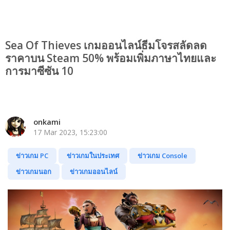
Sea Of Thieves เกมออนไลน์ธีมโจรสลัดลด
ราคาบน Steam 50% พร้อมเพิ่มภาษาไทยและ
การมาซีซัน 10
onkami
17 Mar 2023, 15:23:00
ข่าวเกม PC
ข่าวเกมในประเทศ
ข่าวเกม Console
ข่าวเกมนอก
ข่าวเกมออนไลน์