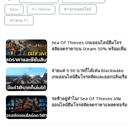
Rare
Pc-Online
ข่าวเกมออนไลน์
ข่าวเกม-Pc
Sea Of Thieves เกมออนไลน์ธีมโจร
สลัดลดราคาบน Steam 50% พร้อมเพิ่ม
ภาษาไทยและการมาซีซัน 10
จ่ายแค่ 9.90 บาทก็ได้เล่น Blackwake
เกมออนไลน์ธีมโจรสลัดและออกปล้นเรือ
ผู้เล่นอื่นกับเพื่อน!
รอช้าอยู่ทำไม! Sea Of Thieves เกม
ออนไลน์ธีมโจรสลัดลดราคาแพลตฟอร์ม
Steam สูงสุด 50% ถึงปลายเดือนนี้