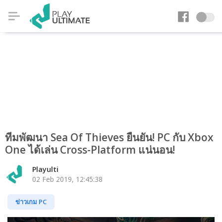
ทีมพัฒนา Sea Of Thieves ยืนยัน! PC กับ Xbox
One ได้เล่น Cross-Platform แน่นอน!
Playulti
02 Feb 2019, 12:45:38
ข่าวเกม PC