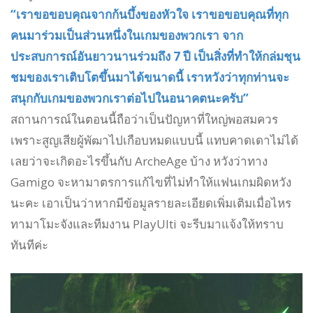
“เราขอขอบคุณจากก้นบึ้งของหัวใจ เราขอขอบคุณที่ทุก
คนมาร่วมเป็นส่วนหนึ่งในเกมของพวกเรา จาก
ประสบการณ์อันยาวนานร่วมถึง 7 ปี เป็นสิ่งที่ทำให้กล่มชุน
ชมของเราเติบโตขึ้นมาได้ขนาดนี้ เราหวังว่าทุกท่านจะ
สนุกกับเกมของพวกเราต่อไปในอนาคตนะครับ”
สถานการณ์ในตอนนี้ถือว่าเป็นปัญหาที่ใหญ่พอสมควร
เพราะสูญเสียผู้พัฒาไปเกือบหมดแบบนี้ แทบคาดเดาไม่ได้
เลยว่าจะเกิดอะไรขึ้นกับ ArcheAge บ้าง หวังว่าทาง
Gamigo จะหามาตรการแก้ไขที่ไม่ทำให้แฟนเกมผิดหวัง
นะคะ เอาเป็นว่าหากมีข้อมูลรายละเอียดเพิ่มเติมเมื่อไหร
ทามาโมะจังและทีมงาน PlayUlti จะรีบมาแจ้งให้ทราบ
ทันทีค่ะ