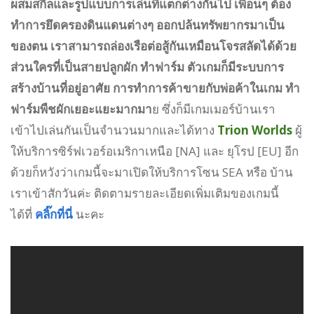
ผสมสกิลและรูปแบบการเล่นที่แตกต่างกันไป เพื่อนๆ ต้อง
ทำการยึดครองดินแดนต่างๆ ออกปล้นทรัพยากรมาเป็น
ของตน เราสามารถล่องเรือต่อสู้กันเหมือนโจรสลัดได้ด้วย
ส่วนใครที่เป็นสายปลูกผัก ทำฟาร์ม ตัวเกมก็มีระบบการ
สร้างบ้านที่อยู่อาศัย การทำการค้าขายกับพ่อค้าในเกม ทำ
ฟาร์มพืชผักเยอะแยะมากมา
ย ซึ่งก็มีเกมเมอร์บ้านเรา
เข้าไปเล่นกันเป็นจำนวนมากและได้ทาง
Trion Worlds
ผู้
ให้บริการซิร์ฟเวอร์อเมริกาเหนือ [NA] และ ยุโรป [EU] อีก
ด้วยก็หวังว่าเกมนี้จะมาเปิดให้บริการโซน SEA หรือ บ้าน
เราเข้าสักวันค่ะ ติดตามรายละเอียดเพิ่มเติมของเกมนี้
ได้ที่
คลิ๊กที่นี่
นะคะ