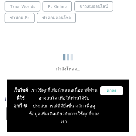
Trion Worlds
Pc-Online
ข่าวเกมออนไลน์
ข่าวเกม-Pc
ข่าวเกมคอนโซล
กำลังโหลด...
เว็บไซต์
เราใช้คุกกี้เพื่อนำเสนอเนื้อหาที่ท่าน
ตกลง
นี้ใช้
อาจสนใจ เพื่อให้ท่านได้รับ
เกมส์ที่เกี่ยวข้อง
คุกกี้ 🍪
ประสบการณ์ที่ดียิ่งขึ้น
คลิก
เพื่อดู
ArcheAge
ข้อมูลเพิ่มเติมเกี่ยวกับการใช้คุกกี้ของ
RPG, MMO, Open World
เรา