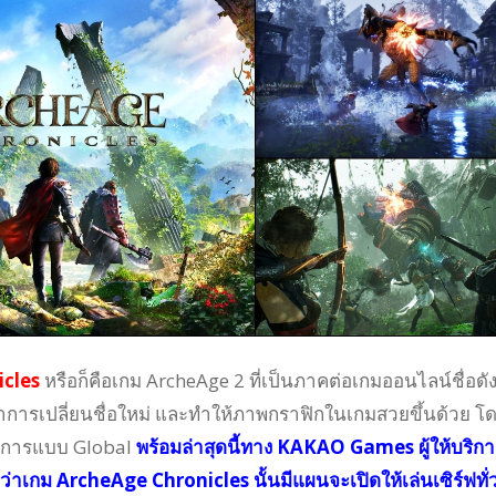
cles
หรือก็คือเกม ArcheAge 2 ที่เป็นภาคต่อเกมออนไลน์ชื่อดั
ารเปลี่ยนชื่อใหม่ และทำให้ภาพกราฟิกในเกมสวยขึ้นด้วย
โ
ริการแบบ Global
พร้อมล่าสุดนี้ทาง KAKAO Games ผู้ให้บริกา
ว่าเกม ArcheAge Chronicles นั้นมีแผนจะเปิดให้เล่นเซิร์ฟทั่