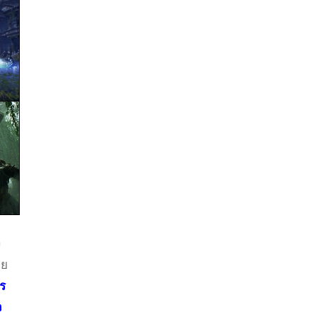
ง
ดย
ร
ว