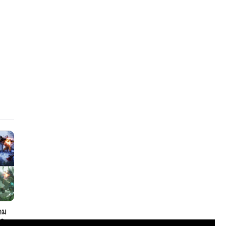
กม
ลิป