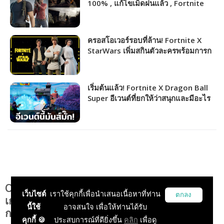
100% , แก้ไขเม็ดฝนแล้ว , Fortnite
ปล่อยสกิน Leon และ Claire แล้ว
ครอสโอเวอร์รอบที่ล้าน! Fortnite X
StarWars เพิ่มสกินตัวละครพร้อมการก
ลับมาของไลท์เซเบอร์
เริ่มต้นแล้ว! Fortnite X Dragon Ball
Super อีเวนต์ที่ยกให้ว่าสนุกและมีอะไร
ให้เปย์เพียบ โหลดมาเล่นกัน
Olympic Esports Series 2023 เผยรายชื่อ 10
เว็บไซต์
เราใช้คุกกี้เพื่อนำเสนอเนื้อหาที่ท่าน
ตกลง
เกมที่ใช้ในการแข่งขันก่อนเข้ารอบชิงชนะเลิศ
นี้ใช้
อาจสนใจ เพื่อให้ท่านได้รับ
กลางปีนี้!
คุกกี้ 🍪
ประสบการณ์ที่ดียิ่งขึ้น
คลิก
เพื่อดู