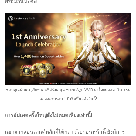
พร้อมกันนะคะ!
ขอบคุณนักผจญภัยทุกคนที่สนับสนุน ArcheAge WAR มาโดยตลอด! กิจกรรม
ฉลองครบรอบ 1 ปี เริ่มขึ้นแล้ววันนี้!
การอัปเดตครั้งใหญ่ยังไม่หมดเพียงเท่านี้!
นอกจากคอนเทนต์หลักที่ได้กล่าวไปก่อนหน้านี้ ยังมีการ