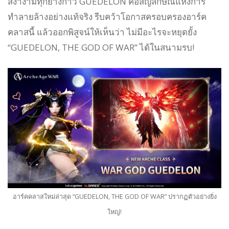
สง่างามทุกย่างก้าว GUEDELON คือสัญลักษณ์แห่งการ
ทำลายล้างอย่างแท้จริง รีบคว้าโอกาสครอบครองอาร์ค
คลาสนี้ แล้วออกพิสูจน์ให้เห็นว่า ไม่มีอะไรจะหยุดยั้ง
“GUEDELON, THE GOD OF WAR” ได้ในสนามรบ!
อาร์คคลาสใหม่ล่าสุด “GUEDELON, THE GOD OF WAR” ปรากฏตัวอย่างยิ่ง
ใหญ่!