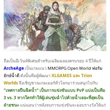
ถือเป็นอีเว้นท์พิเศษสำหรับเฉลิมฉลองครบรอบ 4 ปีให้แก่
ArcheAge
เป็นเกมแนว
MMORPG Open World ฟอร์ม
ยักษ์น้ำดี
ดังนั้นทีมผู้พัฒนา
XLGAMES และ Trion
Worlds
จึงเชิญชวนเกมเมอร์ทั่วโลกมาร่วมสนุกไปกับ
"เทศกาลปืนฉีดน้ำ" เป็นการแข่งขันแบบ PvP แบ่งเป็นทีม
3 vs. 3 หากใครทำให้ผู้เล่นชุ่มฉ่ำไปด้วยน้ำเยอะที่สุดเป็น
ฝ่ายชนะ
แน่นอนว่าหลังจบการแข่งขันจะมอบรางวัลให้แก่