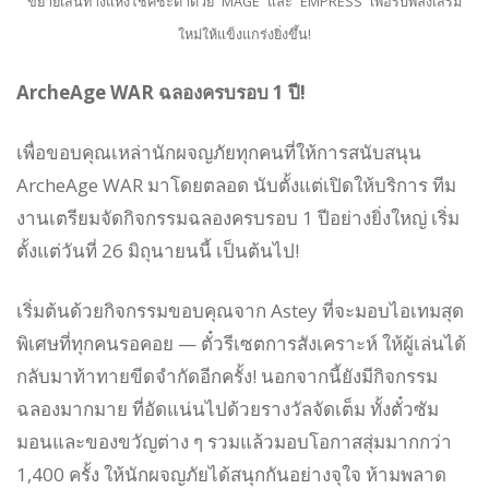
ขยายเส้นทางแห่งโชคชะตาด้วย “MAGE” และ “EMPRESS” เพื่อรับพลังเสริม
ใหม่ให้แข็งแกร่งยิ่งขึ้น!
ArcheAge WAR ฉลองครบรอบ 1 ปี!
เพื่อขอบคุณเหล่านักผจญภัยทุกคนที่ให้การสนับสนุน
ArcheAge WAR มาโดยตลอด นับตั้งแต่เปิดให้บริการ ทีม
งานเตรียมจัดกิจกรรมฉลองครบรอบ 1 ปีอย่างยิ่งใหญ่ เริ่ม
ตั้งแต่วันที่ 26 มิถุนายนนี้ เป็นต้นไป!
เริ่มต้นด้วยกิจกรรมขอบคุณจาก Astey ที่จะมอบไอเทมสุด
พิเศษที่ทุกคนรอคอย — ตั๋วรีเซตการสังเคราะห์ ให้ผู้เล่นได้
กลับมาท้าทายขีดจำกัดอีกครั้ง! นอกจากนี้ยังมีกิจกรรม
ฉลองมากมาย ที่อัดแน่นไปด้วยรางวัลจัดเต็ม ทั้งตั๋วซัม
มอนและของขวัญต่าง ๆ รวมแล้วมอบโอกาสสุ่มมากกว่า
1,400 ครั้ง ให้นักผจญภัยได้สนุกกันอย่างจุใจ ห้ามพลาด