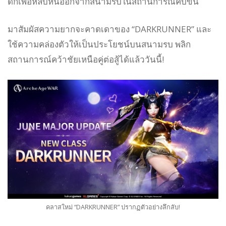
ดักเพื่อหลบหนีออกจากสนามรบในสถานการณ์คับขัน
มาสัมผัสความยากจะคาดเดาของ “DARKRUNNER” และ
ใช้ความคล่องตัวให้เป็นประโยชน์บนสนามรบ พลิก
สถานการณ์คว้าชัยเหนือคู่ต่อสู้ได้แล้ววันนี้!
คลาสใหม่ “DARKRUNNER” ปรากฏตัวอย่างลึกลับ!