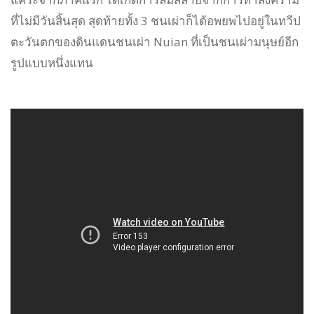
ที่ไม่มีวันสิ้นสุด สุดท้ายทั้ง 3 ชนเผ่าก็ได้อพยพไปอยู่ในทวีป
ตะวันตกของดินแดนชนเผ่า Nuian ที่เป็นชนเผ่ามนุษย์อีก
รูปแบบหนึ่งแทน