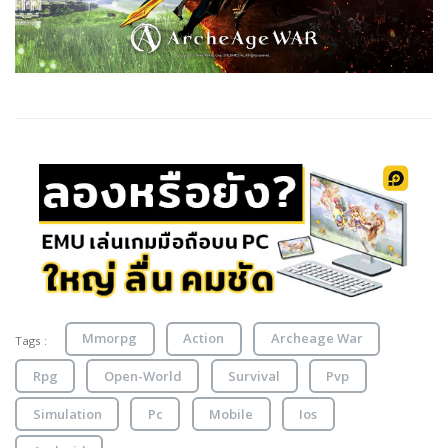
Mmorpg
Action
Archeage War
Tags :
Rpg
Open-World
Survival
Pvp
Simulation
Pc
Mobile
Ios