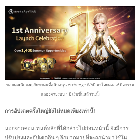
ขอบคุณนักผจญภัยทุกคนที่สนับสนุน ArcheAge WAR มาโดยตลอด! กิจกรรม
ฉลองครบรอบ 1 ปี เริ่มขึ้นแล้ววันนี้!
การอัปเดตครั้งใหญ่ยังไม่หมดเพียงเท่านี้!
นอกจากคอนเทนต์หลักที่ได้กล่าวไปก่อนหน้านี้ ยังมีการ
ปรับปรุงและอัปเดตอื่น ๆ อีกมากมายที่จะถูกนำมาใช้ใน