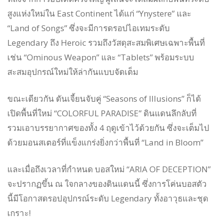
สูงแห่งใหม่ใน East Continent ได้แก่ “Ynystere” และ
“Land of Songs” ซึ่งจะมีการดรอปไอเทมระดับ
Legendary ถึง Heroic รวมถึงวัสดุสะสมพิเศษเฉพาะพื้นที่
เช่น “Ominous Weapon” และ “Tablets” พร้อมระบบ
สะสมอุปกรณ์ใหม่ให้ล่ากันแบบจัดเต็ม
ขณะเดียวกัน ดันเจี้ยนจับคู่ “Seasons of Illusions” ก็ได้
เปิดพื้นที่ใหม่ “COLORFUL PARADISE” ดินแดนลึกลับที่
รวมเอาบรรยากาศของทั้ง 4 ฤดูเข้าไว้ด้วยกัน ซึ่งจะเต็มไป
ด้วยมอนสเตอร์ที่แข็งแกร่งยิ่งกว่าพื้นที่ “Land in Bloom”
และเมื่อถึงเวลาที่กำหนด บอสใหม่ “ARIA OF DECEPTION”
จะปรากฏขึ้น ณ ใจกลางของดินแดนนี้ ซึ่งการโค่นบอสตัว
นี้มีโอกาสดรอปอุปกรณ์ระดับ Legendary ทั้งอาวุธและชุด
เกราะ!