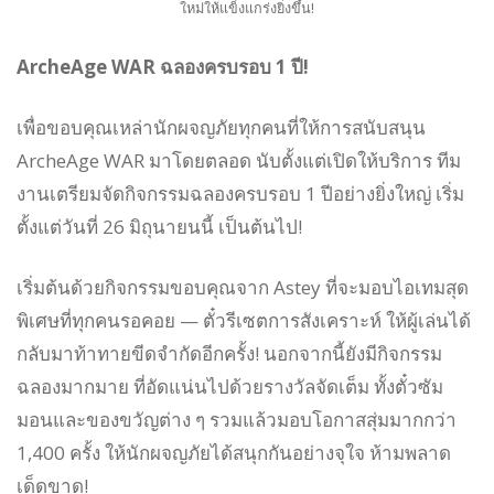
ใหม่ให้แข็งแกร่งยิ่งขึ้น!
ArcheAge WAR ฉลองครบรอบ 1 ปี!
เพื่อขอบคุณเหล่านักผจญภัยทุกคนที่ให้การสนับสนุน
ArcheAge WAR มาโดยตลอด นับตั้งแต่เปิดให้บริการ ทีม
งานเตรียมจัดกิจกรรมฉลองครบรอบ 1 ปีอย่างยิ่งใหญ่ เริ่ม
ตั้งแต่วันที่ 26 มิถุนายนนี้ เป็นต้นไป!
เริ่มต้นด้วยกิจกรรมขอบคุณจาก Astey ที่จะมอบไอเทมสุด
พิเศษที่ทุกคนรอคอย — ตั๋วรีเซตการสังเคราะห์ ให้ผู้เล่นได้
กลับมาท้าทายขีดจำกัดอีกครั้ง! นอกจากนี้ยังมีกิจกรรม
ฉลองมากมาย ที่อัดแน่นไปด้วยรางวัลจัดเต็ม ทั้งตั๋วซัม
มอนและของขวัญต่าง ๆ รวมแล้วมอบโอกาสสุ่มมากกว่า
1,400 ครั้ง ให้นักผจญภัยได้สนุกกันอย่างจุใจ ห้ามพลาด
เด็ดขาด!