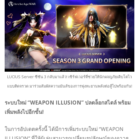
LUCIUS Server ซีซัน 3 กลับมาแล้ว! เซิร์ฟเวอร์ที่ช่วยให้นักผจญภัยเติบโตไว
แบบติดจรวด มาร่วมสัมผัสความมันส์ของการพุ่งทะยานพลังต่อสู้ไปพร้อมกัน!
ระบบใหม่ “WEAPON ILLUSION” ปลดล็อกสไตล์ พร้อม
เพิ่มพลังไปอีกขั้น!
ในการอัปเดตครั้งนี้ ได้มีการเพิ่มระบบใหม่ “WEAPON
ILLUSION” ที่ให้ผู้เล่นสามารถเปลี่ยนรูปลักษณ์ของอาวุธ