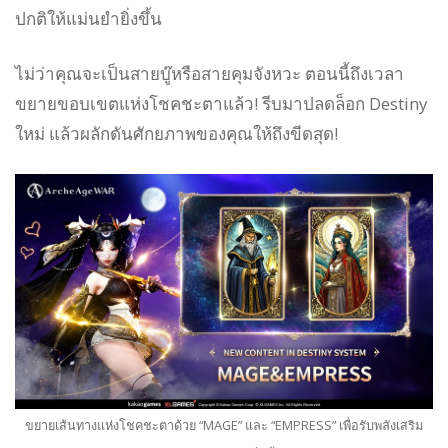
ปกติให้แม่นยำยิ่งขึ้น
ไม่ว่าคุณจะเป็นสายบู๊หรือสายคุมจังหวะ ตอนนี้ถึงเวลา
ขยายขอบเขตแห่งโชคชะตาแล้ว! รีบมาปลดล็อก Destiny
ใหม่ แล้วผลักดันศักยภาพของคุณให้ถึงขีดสุด!
ขยายเส้นทางแห่งโชคชะตาด้วย “MAGE” และ “EMPRESS” เพื่อรับพลังเสริม