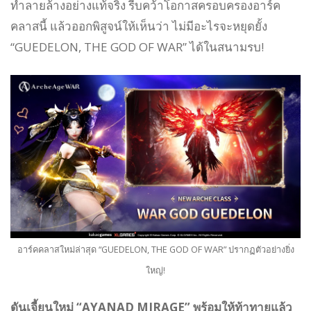
ทำลายล้างอย่างแท้จริง รีบคว้าโอกาสครอบครองอาร์ค
คลาสนี้ แล้วออกพิสูจน์ให้เห็นว่า ไม่มีอะไรจะหยุดยั้ง
“GUEDELON, THE GOD OF WAR” ได้ในสนามรบ!
อาร์คคลาสใหม่ล่าสุด “GUEDELON, THE GOD OF WAR” ปรากฏตัวอย่างยิ่ง
ใหญ่!
ดันเจี้ยนใหม่ “AYANAD MIRAGE” พร้อมให้ท้าทายแล้ว