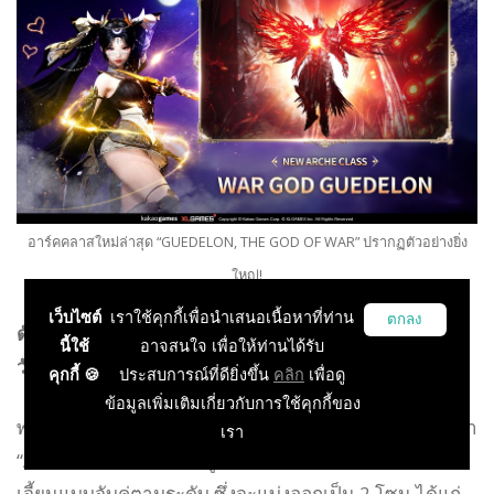
อาร์คคลาสใหม่ล่าสุด “GUEDELON, THE GOD OF WAR” ปรากฏตัวอย่างยิ่ง
ใหญ่!
เว็บไซต์
เราใช้คุกกี้เพื่อนำเสนอเนื้อหาที่ท่าน
ตกลง
ดันเจี้ยนใหม่ “AYANAD MIRAGE” พร้อมให้ท้าทายแล้ว
นี้ใช้
อาจสนใจ เพื่อให้ท่านได้รับ
วันนี้!
คุกกี้ 🍪
ประสบการณ์ที่ดียิ่งขึ้น
คลิก
เพื่อดู
ข้อมูลเพิ่มเติมเกี่ยวกับการใช้คุกกี้ของ
พร้อมกับการอัปเดตครั้งใหญ่ ดันเจี้ยนแบบจำกัดเวลาชื่อว่า
เรา
“AYANAD MIRAGE” ได้ถูกเพิ่มเข้ามาในเกม โดยเป็นดัน
เจี้ยนแบบจับคู่ตามระดับ ซึ่งจะแบ่งออกเป็น 2 โซน ได้แก่