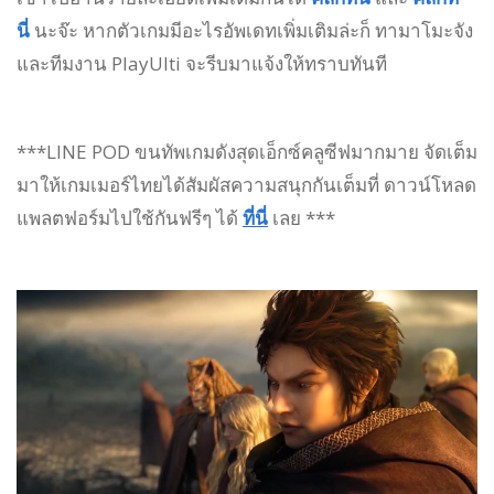
นี่
นะจ๊ะ หากตัวเกมมีอะไรอัพเดทเพิ่มเติมล่ะก็ ทามาโมะจัง
และทีมงาน PlayUlti จะรีบมาแจ้งให้ทราบทันที
***LINE POD ขนทัพเกมดังสุดเอ็กซ์คลูซีฟมากมาย จัดเต็ม
มาให้เกมเมอร์ไทยได้สัมผัสความสนุกกันเต็มที่ ดาวน์โหลด
แพลตฟอร์มไปใช้กันฟรีๆ ได้
ที่นี่
เลย ***