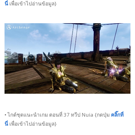
นี่
เพื่อเข้าไปอ่านข้อมูล}
• ไกด์ชุดแนะนำเกม ตอนที่ 37 ทวีป Nuia {กดปุ่ม
คลิ๊กที่
นี่
เพื่อเข้าไปอ่านข้อมูล}