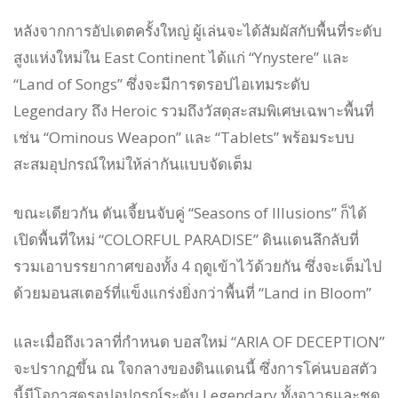
หลังจากการอัปเดตครั้งใหญ่ ผู้เล่นจะได้สัมผัสกับพื้นที่ระดับ
สูงแห่งใหม่ใน East Continent ได้แก่ “Ynystere” และ
“Land of Songs” ซึ่งจะมีการดรอปไอเทมระดับ
Legendary ถึง Heroic รวมถึงวัสดุสะสมพิเศษเฉพาะพื้นที่
เช่น “Ominous Weapon” และ “Tablets” พร้อมระบบ
สะสมอุปกรณ์ใหม่ให้ล่ากันแบบจัดเต็ม
ขณะเดียวกัน ดันเจี้ยนจับคู่ “Seasons of Illusions” ก็ได้
เปิดพื้นที่ใหม่ “COLORFUL PARADISE” ดินแดนลึกลับที่
รวมเอาบรรยากาศของทั้ง 4 ฤดูเข้าไว้ด้วยกัน ซึ่งจะเต็มไป
ด้วยมอนสเตอร์ที่แข็งแกร่งยิ่งกว่าพื้นที่ “Land in Bloom”
และเมื่อถึงเวลาที่กำหนด บอสใหม่ “ARIA OF DECEPTION”
จะปรากฏขึ้น ณ ใจกลางของดินแดนนี้ ซึ่งการโค่นบอสตัว
นี้มีโอกาสดรอปอุปกรณ์ระดับ Legendary ทั้งอาวุธและชุด