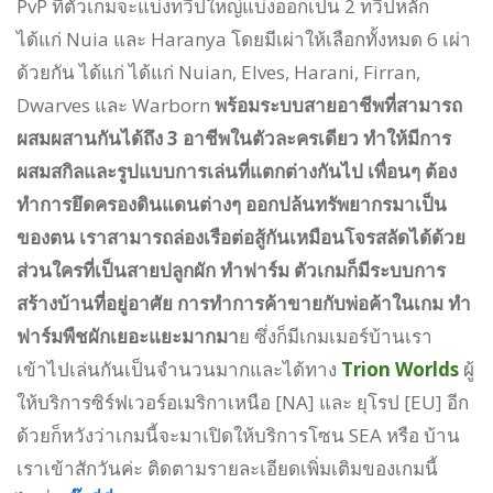
PvP ที่ตัวเกมจะแบ่งทวีปใหญ่แบ่งออกเป็น 2 ทวีปหลัก
ได้แก่ Nuia และ Haranya โดยมีเผ่าให้เลือกทั้งหมด 6 เผ่า
ด้วยกัน ได้แก่ ได้แก่ Nuian, Elves, Harani, Firran,
Dwarves และ Warborn
พร้อมระบบสายอาชีพที่สามารถ
ผสมผสานกันได้ถึง 3 อาชีพในตัวละครเดียว ทำให้มีการ
ผสมสกิลและรูปแบบการเล่นที่แตกต่างกันไป เพื่อนๆ ต้อง
ทำการยึดครองดินแดนต่างๆ ออกปล้นทรัพยากรมาเป็น
ของตน เราสามารถล่องเรือต่อสู้กันเหมือนโจรสลัดได้ด้วย
ส่วนใครที่เป็นสายปลูกผัก ทำฟาร์ม ตัวเกมก็มีระบบการ
สร้างบ้านที่อยู่อาศัย การทำการค้าขายกับพ่อค้าในเกม ทำ
ฟาร์มพืชผักเยอะแยะมากมา
ย ซึ่งก็มีเกมเมอร์บ้านเรา
เข้าไปเล่นกันเป็นจำนวนมากและได้ทาง
Trion Worlds
ผู้
ให้บริการซิร์ฟเวอร์อเมริกาเหนือ [NA] และ ยุโรป [EU] อีก
ด้วยก็หวังว่าเกมนี้จะมาเปิดให้บริการโซน SEA หรือ บ้าน
เราเข้าสักวันค่ะ ติดตามรายละเอียดเพิ่มเติมของเกมนี้