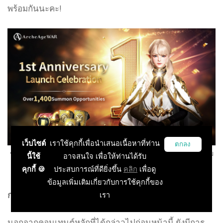
พร้อมกันนะคะ!
เว็บไซต์
เราใช้คุกกี้เพื่อนำเสนอเนื้อหาที่ท่าน
ตกลง
ขอบคุณนักผจญภัยทุกคนที่สนับสนุน ArcheAge WAR มาโดยตลอด! กิจกรรม
นี้ใช้
อาจสนใจ เพื่อให้ท่านได้รับ
ฉลองครบรอบ 1 ปี เริ่มขึ้นแล้ววันนี้!
คุกกี้ 🍪
ประสบการณ์ที่ดียิ่งขึ้น
คลิก
เพื่อดู
ข้อมูลเพิ่มเติมเกี่ยวกับการใช้คุกกี้ของ
การอัปเดตครั้งใหญ่ยังไม่หมดเพียงเท่านี้!
เรา
นอกจากคอนเทนต์หลักที่ได้กล่าวไปก่อนหน้านี้ ยังมีการ