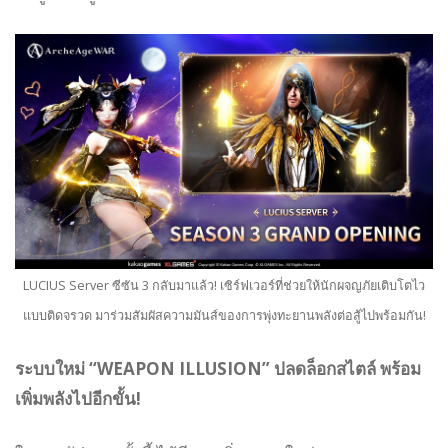
LUCIUS Server ซีซัน 3 กลับมาแล้ว! เซิร์ฟเวอร์ที่ช่วยให้นักผจญภัยเติบโตไว
แบบติดจรวด มาร่วมสัมผัสความมันส์ของการพุ่งทะยานพลังต่อสู้ไปพร้อมกัน!
ระบบใหม่ “WEAPON ILLUSION” ปลดล็อกสไตล์ พร้อม
เพิ่มพลังไปอีกขั้น!