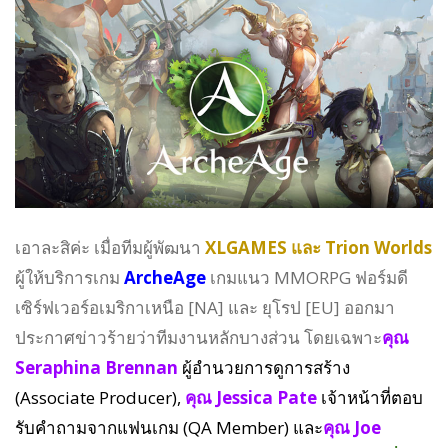
เอาละสิค่ะ เมื่อทีมผู้พัฒนา
XLGAMES และ Trion Worlds
ผู้ให้บริการเกม
ArcheAge
เกมแนว MMORPG ฟอร์มดี
เซิร์ฟเวอร์อเมริกาเหนือ [NA] และ ยุโรป [EU] ออกมา
ประกาศข่าวร้ายว่าทีมงานหลักบางส่วน โดยเฉพาะ
คุณ
Seraphina Brennan
ผู้อำนวยการดูการสร้าง
(Associate Producer),
คุณ Jessica Pate
เจ้าหน้าที่ตอบ
รับคำถามจากแฟนเกม (QA Member) และ
คุณ Joe